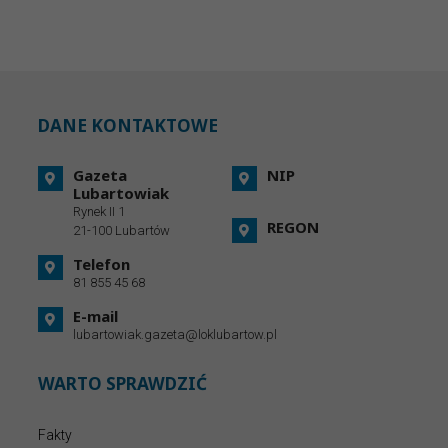
DANE KONTAKTOWE
Gazeta
NIP
Lubartowiak
Rynek II 1
REGON
21-100 Lubartów
Telefon
81 855 45 68
E-mail
lubartowiak.gazeta@loklubartow.pl
WARTO SPRAWDZIĆ
Fakty