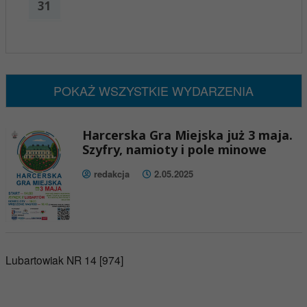
31
x
Nadchodzące wydarzenia:
Brak wydarzeń w tym okresie
POKAŻ WSZYSTKIE WYDARZENIA
Harcerska Gra Miejska już 3 maja.
Szyfry, namioty i pole minowe
redakcja
2.05.2025
Lubartowiak NR 14 [974]