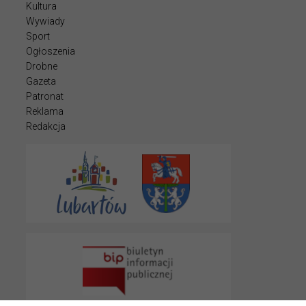
Kultura
Wywiady
Sport
Ogłoszenia
Drobne
Gazeta
Patronat
Reklama
Redakcja