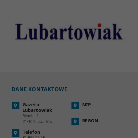
DANE KONTAKTOWE
Gazeta
NIP
Lubartowiak
Rynek II 1
REGON
21-100 Lubartów
Telefon
81 855 45 68