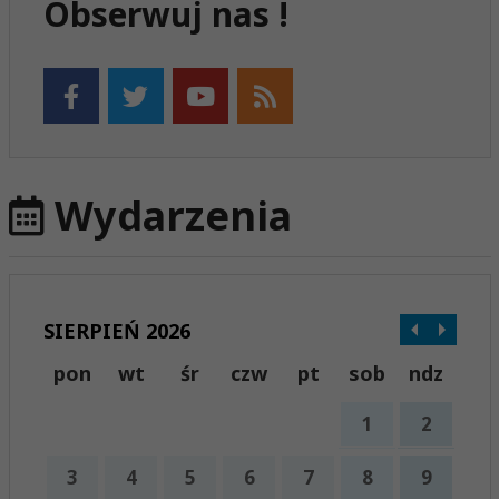
Obserwuj nas !
Wydarzenia
SIERPIEŃ 2026
pon
wt
śr
czw
pt
sob
ndz
1
2
3
4
5
6
7
8
9