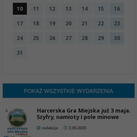
10
11
12
13
14
15
16
17
18
19
20
21
22
23
24
25
26
27
28
29
30
31
x
Nadchodzące wydarzenia:
Brak wydarzeń w tym okresie
POKAŻ WSZYSTKIE WYDARZENIA
Harcerska Gra Miejska już 3 maja.
Szyfry, namioty i pole minowe
redakcja
2.05.2025