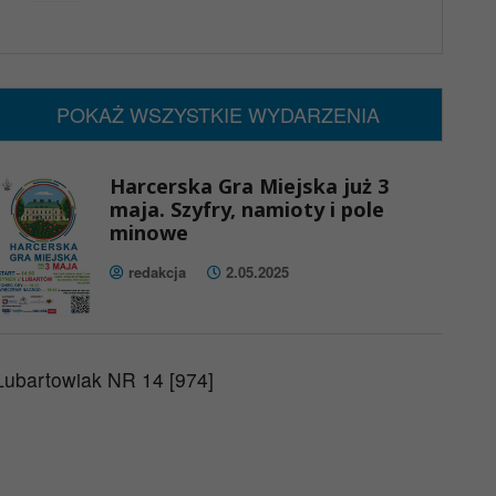
x
Nadchodzące wydarzenia:
Brak wydarzeń w tym okresie
POKAŻ WSZYSTKIE WYDARZENIA
Harcerska Gra Miejska już 3
maja. Szyfry, namioty i pole
minowe
redakcja
2.05.2025
Lubartowiak NR 14 [974]