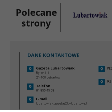
Polecane
strony
DANE KONTAKTOWE
Gazeta Lubartowiak
NI
Rynek II 1
21-100 Lubartów
R
Telefon
81 855 45 68
E-mail
lubartowiak.gazeta@loklubartow.pl