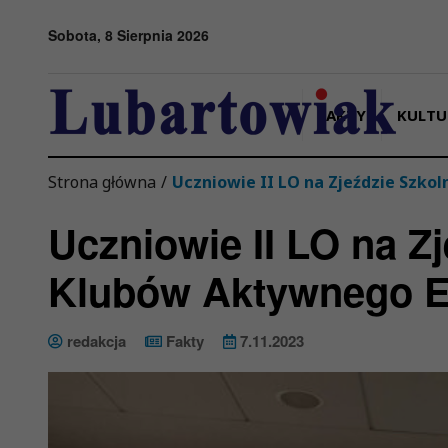
Przejdź do menu
Przejdź do stopki strony
Przejdź do głównej treści strony
Sobota, 8 Sierpnia 2026
FAKTY
KULTU
Strona główna
/
Uczniowie II LO na Zjeździe Szko
Uczniowie II LO na Z
Klubów Aktywnego E
redakcja
Fakty
7.11.2023