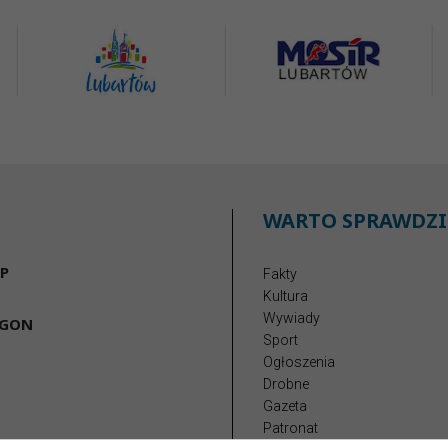
WARTO SPRAWDZI
P
Fakty
Kultura
Wywiady
EGON
Sport
Ogłoszenia
Drobne
Gazeta
Patronat