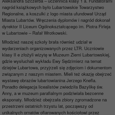
Aleksandra Szczerba – uczennica klasy 1 a. Fundatorami
nagród książkowych było Lubartowskie Towarzystwo
Regionalne, a koszulki z logo miasta ufundował Urząd
Miasta Lubartów. Wręczenia dyplomów i nagród dokonał
dyrektor II Liceum Ogólnokształcącego im. Piotra Firleja
w Lubartowie – Rafał Wrotkowski.
Młodzież naszej szkoły brała również udział w
wydarzeniach organizowanych przez LTR. Uczniowie
klasy II e złożyli wizytę w Muzeum Ziemi Lubartowskiej,
gdzie wysłuchali wykładu Ewy Sędzimierz na temat
dziejów Lubartowa, przyjrzeli się zdjęciom i dokumentom
związanym z naszym miastem. Mieli też okazję obejrzeć
wystawę obrazów lubartowianina Jerzego Knefla.
Ponadto delegacja licealistów zwiedziła Bazylikę św.
Anny, a w muzeum parafialnym podziwiała bezcenne
eksponaty. Młodzież obejrzała zbiory zgromadzone na
przestrzeni ostatnich trzystu lat, począwszy od
unikalnych ornatów ofiarowanych kościołowi przez