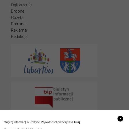
Ogłoszenia
Drobne
Gazeta
Patronat
Reklama
Redakcja
x
Więcej informacji o Polityce Prywatności przeczytasz
tutaj