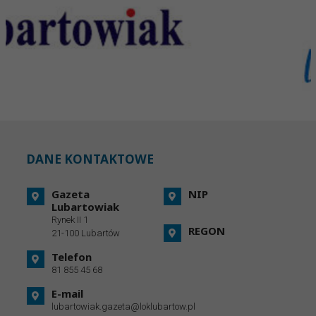
DANE KONTAKTOWE
Gazeta
NIP
Lubartowiak
Rynek II 1
REGON
21-100 Lubartów
Telefon
81 855 45 68
E-mail
lubartowiak.gazeta@loklubartow.pl