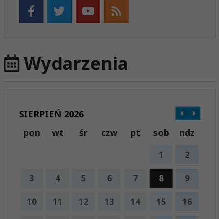
Wydarzenia
SIERPIEŃ 2026
pon
wt
śr
czw
pt
sob
ndz
1
2
3
4
5
6
7
8
9
10
11
12
13
14
15
16