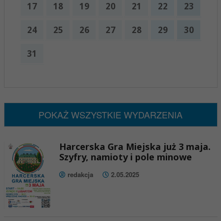
17
18
19
20
21
22
23
24
25
26
27
28
29
30
31
x
Nadchodzące wydarzenia:
Brak wydarzeń w tym okresie
POKAŻ WSZYSTKIE WYDARZENIA
Harcerska Gra Miejska już 3 maja.
Szyfry, namioty i pole minowe
redakcja
2.05.2025