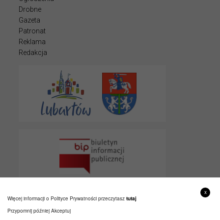
Drobne
Gazeta
Patronat
Reklama
Redakcja
x
Więcej informacji o Polityce Prywatności przeczytasz
tutaj
Przypomnij później
Akceptuj
© 2022 LUBARTOWIAK