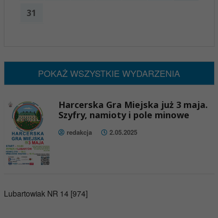
31
x
Nadchodzące wydarzenia:
Brak wydarzeń w tym okresie
POKAŻ WSZYSTKIE WYDARZENIA
Harcerska Gra Miejska już 3 maja.
Szyfry, namioty i pole minowe
redakcja
2.05.2025
Lubartowiak NR 14 [974]