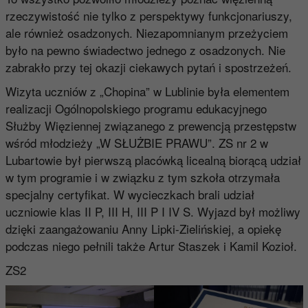
rzeczywistość nie tylko z perspektywy funkcjonariuszy,
ale również osadzonych. Niezapomnianym przeżyciem
było na pewno świadectwo jednego z osadzonych. Nie
zabrakło przy tej okazji ciekawych pytań i spostrzeżeń.
Wizyta uczniów z „Chopina” w Lublinie była elementem
realizacji Ogólnopolskiego programu edukacyjnego
Służby Więziennej związanego z prewencją przestępstw
wśród młodzieży „W SŁUŻBIE PRAWU”. ZS nr 2 w
Lubartowie był pierwszą placówką licealną biorącą udział
w tym programie i w związku z tym szkoła otrzymała
specjalny certyfikat. W wycieczkach brali udział
uczniowie klas II P, III H, III P I IV S. Wyjazd był możliwy
dzięki zaangażowaniu Anny Lipki-Zielińskiej, a opiekę
podczas niego pełnili także Artur Staszek i Kamil Kozioł.
ZS2