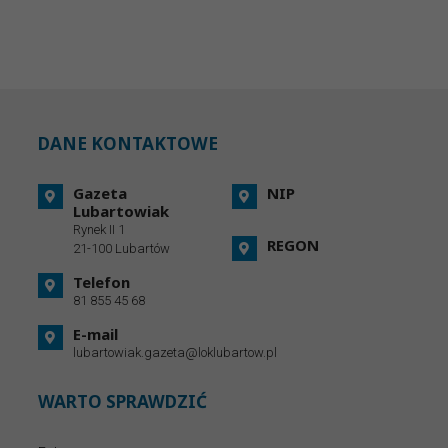
DANE KONTAKTOWE
Gazeta
NIP
Lubartowiak
Rynek II 1
REGON
21-100 Lubartów
Telefon
81 855 45 68
E-mail
lubartowiak.gazeta@loklubartow.pl
WARTO SPRAWDZIĆ