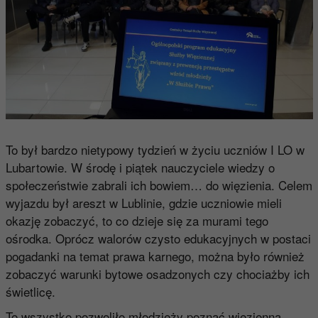
To był bardzo nietypowy tydzień w życiu uczniów I LO w
Lubartowie. W środę i piątek nauczyciele wiedzy o
społeczeństwie zabrali ich bowiem… do więzienia. Celem
wyjazdu był areszt w Lublinie, gdzie uczniowie mieli
okazję zobaczyć, to co dzieje się za murami tego
ośrodka. Oprócz walorów czysto edukacyjnych w postaci
pogadanki na temat prawa karnego, można było również
zobaczyć warunki bytowe osadzonych czy chociażby ich
świetlicę.
To wszystko pozwoliło młodzieży poznać więzienną