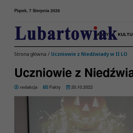
Przejdź do menu
Przejdź do stopki strony
Przejdź do głównej treści strony
Piątek, 7 Sierpnia 2026
FAKTY
KULTU
Strona główna
/
Uczniowie z Niedźwiady w II LO
Uczniowie z Niedźwia
redakcja
Fakty
20.10.2022