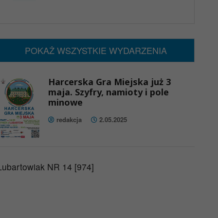
x
Nadchodzące wydarzenia:
Brak wydarzeń w tym okresie
POKAŻ WSZYSTKIE WYDARZENIA
Harcerska Gra Miejska już 3
maja. Szyfry, namioty i pole
minowe
redakcja
2.05.2025
Lubartowiak NR 14 [974]