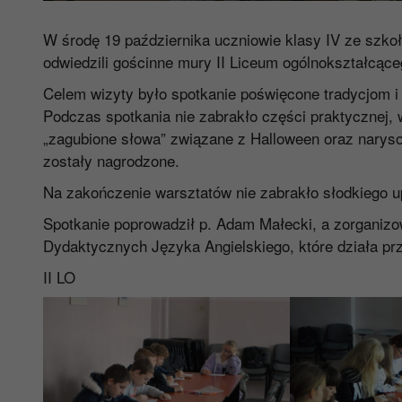
W środę 19 października uczniowie klasy IV ze szko
odwiedzili gościnne mury II Liceum ogólnokształcąceg
Celem wizyty było spotkanie poświęcone tradycjom i
Podczas spotkania nie zabrakło części praktycznej, w
„zagubione słowa” związane z Halloween oraz naryso
zostały nagrodzone.
Na zakończenie warsztatów nie zabrakło słodkiego u
Spotkanie poprowadził p. Adam Małecki, a zorganiz
Dydaktycznych Języka Angielskiego, które działa prz
II LO