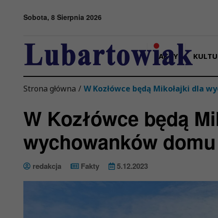
Przejdź do menu
Przejdź do stopki strony
Przejdź do głównej treści strony
Sobota, 8 Sierpnia 2026
FAKTY
KULTU
Strona główna
/
W Kozłówce będą Mikołajki dla 
W Kozłówce będą Mik
wychowanków domu 
redakcja
Fakty
5.12.2023