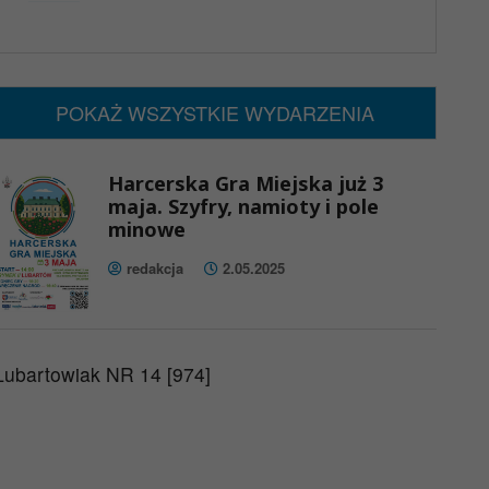
x
Nadchodzące wydarzenia:
Brak wydarzeń w tym okresie
POKAŻ WSZYSTKIE WYDARZENIA
Harcerska Gra Miejska już 3
maja. Szyfry, namioty i pole
minowe
redakcja
2.05.2025
Lubartowiak NR 14 [974]