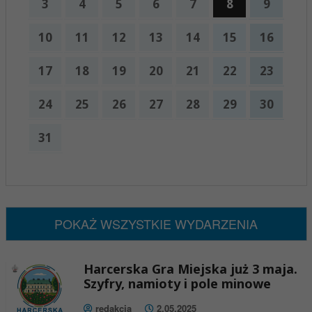
3
4
5
6
7
8
9
10
11
12
13
14
15
16
17
18
19
20
21
22
23
24
25
26
27
28
29
30
31
x
Nadchodzące wydarzenia:
Brak wydarzeń w tym okresie
POKAŻ WSZYSTKIE WYDARZENIA
Harcerska Gra Miejska już 3 maja.
Szyfry, namioty i pole minowe
redakcja
2.05.2025