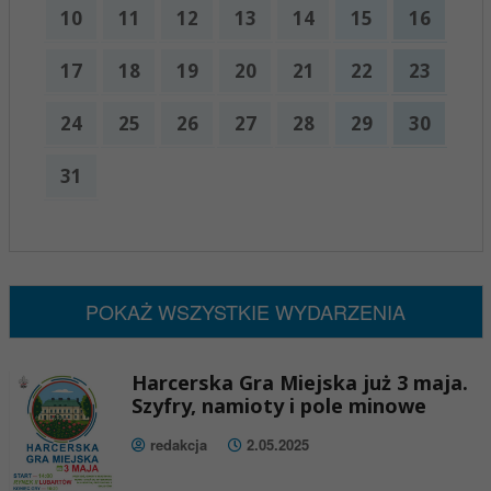
10
11
12
13
14
15
16
17
18
19
20
21
22
23
24
25
26
27
28
29
30
31
x
Nadchodzące wydarzenia:
Brak wydarzeń w tym okresie
POKAŻ WSZYSTKIE WYDARZENIA
Harcerska Gra Miejska już 3 maja.
Szyfry, namioty i pole minowe
redakcja
2.05.2025