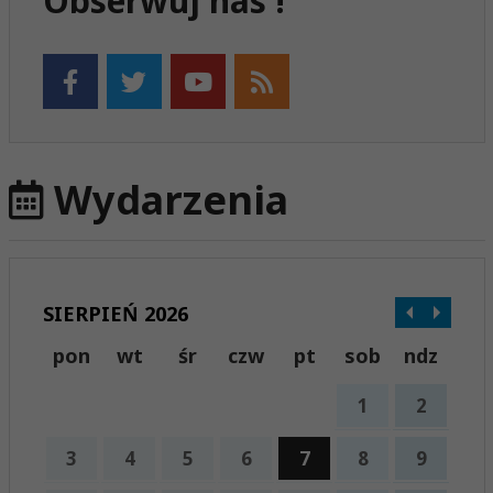
Obserwuj nas !
Wydarzenia
SIERPIEŃ 2026
pon
wt
śr
czw
pt
sob
ndz
1
2
3
4
5
6
7
8
9