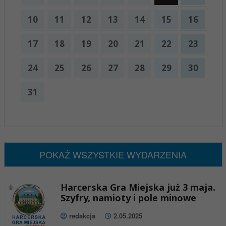
10
11
12
13
14
15
16
17
18
19
20
21
22
23
24
25
26
27
28
29
30
31
x
Nadchodzące wydarzenia:
Brak wydarzeń w tym okresie
POKAŻ WSZYSTKIE WYDARZENIA
Harcerska Gra Miejska już 3 maja.
Szyfry, namioty i pole minowe
redakcja
2.05.2025