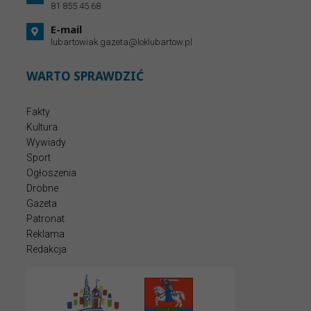
81 855 45 68
E-mail
lubartowiak.gazeta@loklubartow.pl
WARTO SPRAWDZIĆ
Fakty
Kultura
Wywiady
Sport
Ogłoszenia
Drobne
Gazeta
Patronat
Reklama
Redakcja