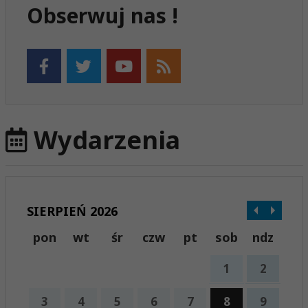
Obserwuj nas !
Wydarzenia
SIERPIEŃ 2026
pon
wt
śr
czw
pt
sob
ndz
1
2
3
4
5
6
7
8
9