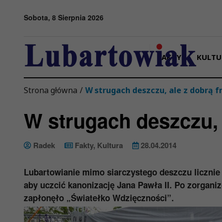
Przejdź do menu
Przejdź do stopki strony
Przejdź do głównej treści strony
Sobota, 8 Sierpnia 2026
FAKTY
KULTU
Strona główna
/
W strugach deszczu, ale z dobrą 
W strugach deszczu, 
Radek
Fakty
,
Kultura
28.04.2014
Lubartowianie mimo siarczystego deszczu licznie 
aby uczcić kanonizację Jana Pawła II. Po zorgani
zapłonęło „Światełko Wdzięczności”.