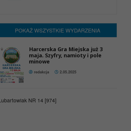
x
Nadchodzące wydarzenia:
Brak wydarzeń w tym okresie
POKAŻ WSZYSTKIE WYDARZENIA
Harcerska Gra Miejska już 3
maja. Szyfry, namioty i pole
minowe
redakcja
2.05.2025
Lubartowiak NR 14 [974]