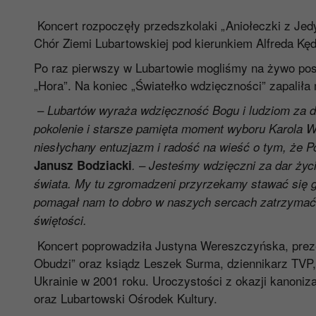
Koncert rozpoczęły przedszkolaki „Aniołeczki z Jed
Chór Ziemi Lubartowskiej pod kierunkiem Alfreda Kęd
Po raz pierwszy w Lubartowie mogliśmy na żywo pos
„Hora”. Na koniec „Światełko wdzięczności” zapalił
–
Lubartów wyraża wdzięczność Bogu i ludziom za dz
pokolenie i starsze pamięta moment wyboru Karola Wo
niesłychany entuzjazm i radość na wieść o tym, że 
–
Janusz Bodziacki
.
J
esteśmy wdzięczni za dar życia
świata. My tu zgromadzeni przyrzekamy stawać się g
pomagał nam to dobro w naszych sercach zatrzymać 
świętości.
Koncert poprowadziła Justyna Wereszczyńska, prez
Obudzi” oraz ksiądz Leszek Surma, dziennikarz TVP,
Ukrainie w 2001 roku. Uroczystości z okazji kanoniz
oraz Lubartowski Ośrodek Kultury.