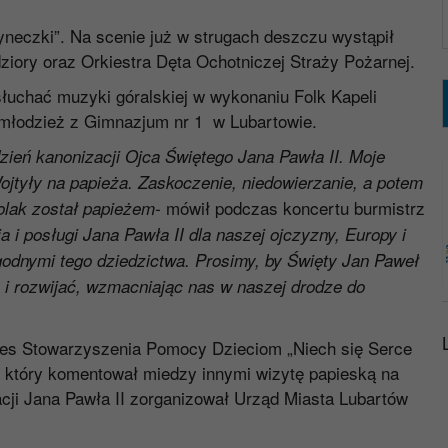
yneczki”. Na scenie już w strugach deszczu wystąpił
ziory oraz Orkiestra Dęta Ochotniczej Straży Pożarnej.
łuchać muzyki góralskiej w wykonaniu Folk Kapeli
a młodzież z Gimnazjum nr 1 w Lubartowie.
ień kanonizacji Ojca Świętego Jana Pawła II. Moje
jtyły na papieża. Zaskoczenie, niedowierzanie, a potem
mówił podczas koncertu
burmistrz
Polak został papieżem-
 i posługi Jana Pawła II dla naszej ojczyzny, Europy i
odnymi tego dziedzictwa. Prosimy, by Święty Jan Paweł
i rozwijać, wzmacniając nas w naszej drodze do
es Stowarzyszenia Pomocy Dzieciom „Niech się Serce
 który komentował miedzy innymi wizytę papieską na
acji Jana Pawła II zorganizował Urząd Miasta Lubartów