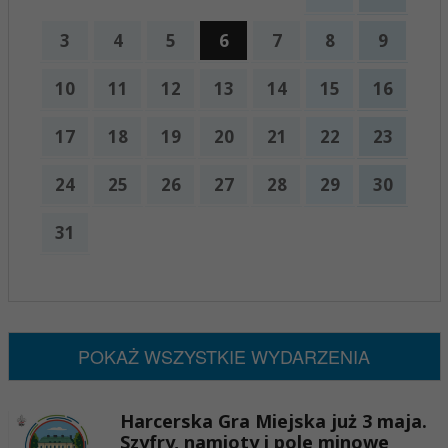
3
4
5
6
7
8
9
10
11
12
13
14
15
16
17
18
19
20
21
22
23
24
25
26
27
28
29
30
31
x
Nadchodzące wydarzenia:
Brak wydarzeń w tym okresie
POKAŻ WSZYSTKIE WYDARZENIA
Harcerska Gra Miejska już 3 maja.
Szyfry, namioty i pole minowe