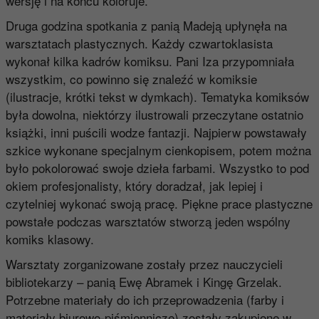
wersję i na końcu koloruje.
Druga godzina spotkania z panią Madeją upłynęła na
warsztatach plastycznych. Każdy czwartoklasista
wykonał kilka kadrów komiksu. Pani Iza przypomniała
wszystkim, co powinno się znaleźć w komiksie
(ilustracje, krótki tekst w dymkach). Tematyka komiksów
była dowolna, niektórzy ilustrowali przeczytane ostatnio
książki, inni puścili wodze fantazji. Najpierw powstawały
szkice wykonane specjalnym cienkopisem, potem można
było pokolorować swoje dzieła farbami. Wszystko to pod
okiem profesjonalisty, który doradzał, jak lepiej i
czytelniej wykonać swoją pracę. Piękne prace plastyczne
powstałe podczas warsztatów stworzą jeden wspólny
komiks klasowy.
Warsztaty zorganizowane zostały przez nauczycieli
bibliotekarzy – panią Ewę Abramek i Kingę Grzelak.
Potrzebne materiały do ich przeprowadzenia (farby i
materiały biurowo-piśmiennicze) zostały zakupione w