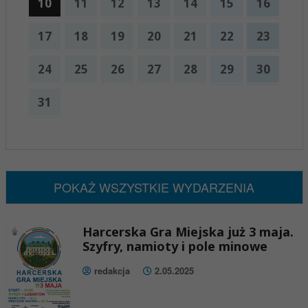
10
11
12
13
14
15
16
17
18
19
20
21
22
23
24
25
26
27
28
29
30
31
x
Nadchodzące wydarzenia:
Brak wydarzeń w tym okresie
POKAŻ WSZYSTKIE WYDARZENIA
Harcerska Gra Miejska już 3 maja.
Szyfry, namioty i pole minowe
redakcja
2.05.2025