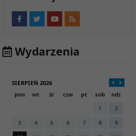
Wydarzenia
SIERPIEŃ 2026
pon
wt
śr
czw
pt
sob
ndz
1
2
3
4
5
6
7
8
9