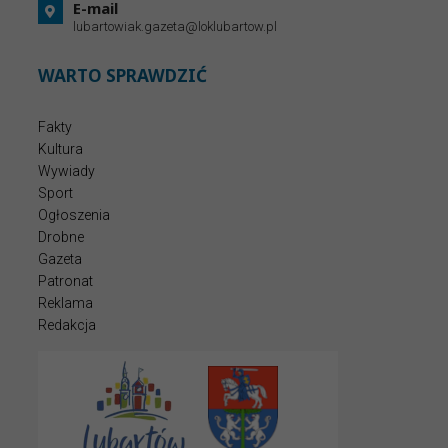
E-mail
lubartowiak.gazeta@loklubartow.pl
WARTO SPRAWDZIĆ
Fakty
Kultura
Wywiady
Sport
Ogłoszenia
Drobne
Gazeta
Patronat
Reklama
Redakcja