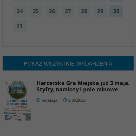
24
25
26
27
28
29
30
31
x
Nadchodzące wydarzenia:
Brak wydarzeń w tym okresie
POKAŻ WSZYSTKIE WYDARZENIA
Harcerska Gra Miejska już 3 maja.
Szyfry, namioty i pole minowe
redakcja
2.05.2025