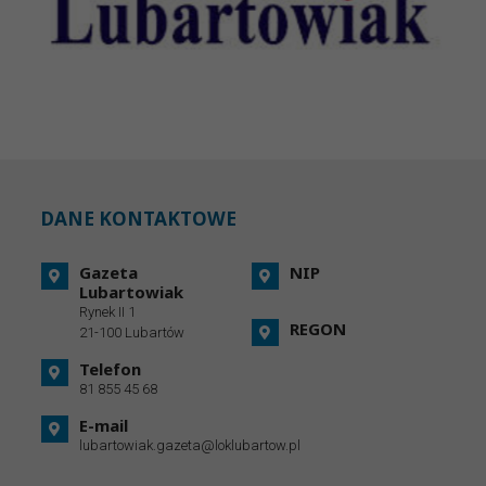
DANE KONTAKTOWE
Gazeta
NIP
Lubartowiak
Rynek II 1
REGON
21-100 Lubartów
Telefon
81 855 45 68
E-mail
lubartowiak.gazeta@loklubartow.pl