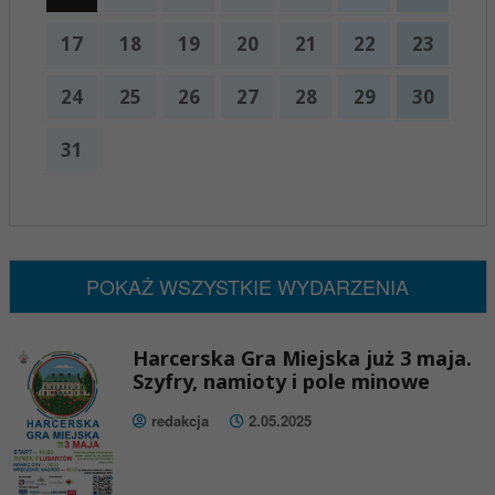
17
18
19
20
21
22
23
24
25
26
27
28
29
30
31
x
Nadchodzące wydarzenia:
Brak wydarzeń w tym okresie
POKAŻ WSZYSTKIE WYDARZENIA
Harcerska Gra Miejska już 3 maja.
Szyfry, namioty i pole minowe
redakcja
2.05.2025