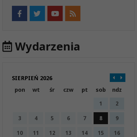
Wydarzenia
SIERPIEŃ 2026
pon
wt
śr
czw
pt
sob
ndz
1
2
3
4
5
6
7
8
9
10
11
12
13
14
15
16