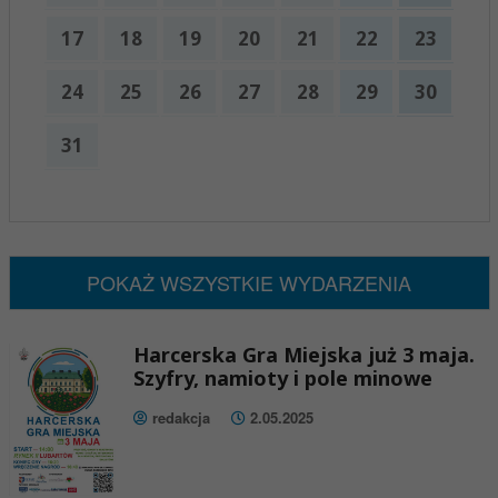
17
18
19
20
21
22
23
24
25
26
27
28
29
30
31
x
Nadchodzące wydarzenia:
Brak wydarzeń w tym okresie
POKAŻ WSZYSTKIE WYDARZENIA
Harcerska Gra Miejska już 3 maja.
Szyfry, namioty i pole minowe
redakcja
2.05.2025