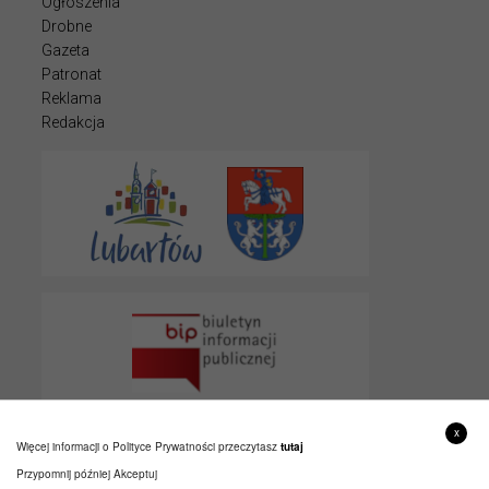
Ogłoszenia
Drobne
Gazeta
Patronat
Reklama
Redakcja
x
Więcej informacji o Polityce Prywatności przeczytasz
tutaj
Przypomnij później
Akceptuj