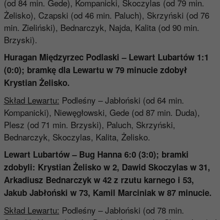
(od 84 min. Gede), Kompanicki, Skoczylas (od 79 min.
Żelisko), Czapski (od 46 min. Paluch), Skrzyński (od 76
min. Zieliński), Bednarczyk, Najda, Kalita (od 90 min.
Brzyski).
Huragan Międzyrzec Podlaski – Lewart Lubartów 1:1
(0:0)
; bramkę dla Lewartu w 79 minucie zdobył
Krystian Żelisko
.
Skład Lewartu:
Podleśny – Jabłoński (od 64 min.
Kompanicki), Niewęgłowski, Gede (od 87 min. Duda),
Plesz (od 71 min. Brzyski), Paluch, Skrzyński,
Bednarczyk, Skoczylas, Kalita, Żelisko.
Lewart Lubartów – Bug Hanna 6:0 (3:0)
; bramki
zdobyli: Krystian Żelisko
w 2, Dawid Skoczylas
w 31,
Arkadiusz Bednarczyk
w 42 z rzutu karnego i 53,
Jakub Jabłoński
w 73, Kamil Marciniak
w 87 minucie.
Skład Lewartu:
Podleśny – Jabłoński (od 78 min.