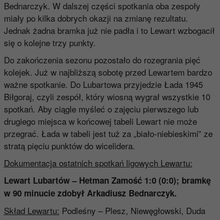
Bednarczyk. W dalszej części spotkania oba zespoły
miały po kilka dobrych okazji na zmianę rezultatu.
Jednak żadna bramka już nie padła i to Lewart wzbogacił
się o kolejne trzy punkty.
Do zakończenia sezonu pozostało do rozegrania pięć
kolejek. Już w najbliższą sobotę przed Lewartem bardzo
ważne spotkanie. Do Lubartowa przyjedzie Łada 1945
Biłgoraj, czyli zespół, który wiosną wygrał wszystkie 10
spotkań. Aby ciągle myśleć o zajęciu pierwszego lub
drugiego miejsca w końcowej tabeli Lewart nie może
przegrać. Łada w tabeli jest tuż za „biało-niebieskimi” ze
stratą pięciu punktów do wicelidera.
Dokumentacja ostatnich spotkań ligowych Lewartu:
Lewart Lubartów – Hetman Zamość 1:0 (0:0)
; bramkę
w 90 minucie zdobył Arkadiusz Bednarczyk
.
Skład Lewartu:
Podleśny – Plesz, Niewęgłowski, Duda