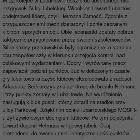
W 22 kolejce w Lubartowie doszło do absolutnego hitu
rozgrywek IV ligi lubelskiej. Wicelider Lewart Lubartów
podejmował lidera, czyli Hetmana Zamość. Zgodnie z
przypuszczeniami mecz dostarczył licznie zebranym
kibicom sporych emocji. Obie jedenastki zostały dobrze
taktycznie przygotowane przez swoich szkoleniowców.
Silne strony przeciwników były ograniczane, a starania
obu zespołów szły w kierunku przejęcia kontroli nad
boiskowymi wydarzeniami. Dobry i wyrównany mecz
zapowiadał podział punktów. Już w doliczonym czasie
gry lubartowska część kibiców eksplodowała z radości.
Arkadiusz Bednarczyk znalazł drogę do bramki Hetmana
i trzy punkty zostały w Lubartowie. Na wyróżnienie
zasługują kibice gości, którzy dotarli na stadion przy
ulicy Parkowej. Dzięki nim obiekt lubartowskiego MOSiR-
u żył żywiołowym dopingiem kibiców. Po tym pojedynku
Lewart dogonił Hetmana w ligowej tabeli. Obaj
pretendenci do awansu mieli identyczną ilość punktów.