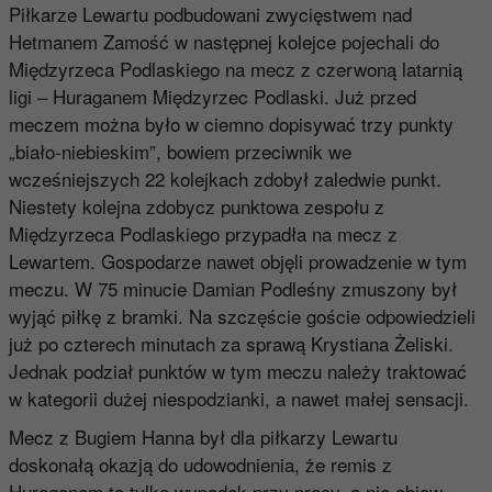
Piłkarze Lewartu podbudowani zwycięstwem nad
Hetmanem Zamość w następnej kolejce pojechali do
Międzyrzeca Podlaskiego na mecz z czerwoną latarnią
ligi – Huraganem Międzyrzec Podlaski. Już przed
meczem można było w ciemno dopisywać trzy punkty
„biało-niebieskim”, bowiem przeciwnik we
wcześniejszych 22 kolejkach zdobył zaledwie punkt.
Niestety kolejna zdobycz punktowa zespołu z
Międzyrzeca Podlaskiego przypadła na mecz z
Lewartem. Gospodarze nawet objęli prowadzenie w tym
meczu. W 75 minucie Damian Podleśny zmuszony był
wyjąć piłkę z bramki. Na szczęście goście odpowiedzieli
już po czterech minutach za sprawą Krystiana Żeliski.
Jednak podział punktów w tym meczu należy traktować
w kategorii dużej niespodzianki, a nawet małej sensacji.
Mecz z Bugiem Hanna był dla piłkarzy Lewartu
doskonałą okazją do udowodnienia, że remis z
Huraganem to tylko wypadek przy pracy, a nie objaw