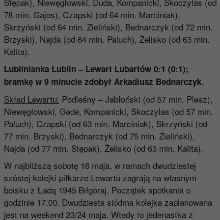
Stępak), Niewęgłowski, Duda, Kompanicki, Skoczylas (od
78 min. Gajos), Czapski (od 64 min. Marciniak),
Skrzyński (od 64 min. Zieliński), Bednarczyk (od 72 min.
Brzyski), Najda (od 64 min. Paluch), Żelisko (od 63 min.
Kalita).
Lublinianka Lublin – Lewart Lubartów 0:1 (0:1)
;
bramkę w 9 minucie zdobył Arkadiusz Bednarczyk
.
Skład Lewartu:
Podleśny – Jabłoński (od 57 min. Plesz),
Niewęgłowski, Gede, Kompanicki, Skoczylas (od 57 min.
Paluch), Czapski (od 63 min. Marciniak), Skrzyński (od
77 min. Brzyski), Bednarczyk (od 75 min. Zieliński),
Najda (od 77 min. Stępak), Żelisko (od 63 min. Kalita).
W najbliższą sobotę 16 maja, w ramach dwudziestej
szóstej kolejki piłkarze Lewartu zagrają na własnym
boisku z Ładą 1945 Biłgoraj. Początek spotkania o
godzinie 17.00. Dwudziesta siódma kolejka zaplanowana
jest na weekend 23/24 maja. Wtedy to jedenastka z