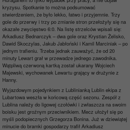
kryzysu. Spotkanie to można podsumować
stwierdzeniem, że było lekko, łatwo i przyjemnie. Trzy
gole do przerwy i trzy po zmianie stron przełożyły się na
okazałe zwycięstwo 6:0. Na listę strzelców wpisali się:
Arkadiusz Bednarczyk – dwa gole oraz Krystian Żelisko,
Dawid Skoczylas, Jakub Jabłoński i Kamil Marciniak – po
jednym trafieniu. Trzeba jednak zauważyć, że od 20
minuty Lewart grał w przewadze jednego zawodnika.
Wątpliwą czerwoną kartką został ukarany Wojciech
Majewski, wychowanek Lewartu grający w drużynie z
Hanny.
Wyjazdowym pojedynkiem z Lublinianką Lublin ekipa z
Lubartowa weszła w końcową część sezonu. Zespół z
Lublina należy do ligowej czołówki i zwłaszcza na swoim
boisku jest groźnym przeciwnikiem. Mecz ułożył się po
myśli podopiecznych Grzegorza Bonina. Już w dziewiątej
minucie do bramki gospodarzy trafił Arkadiusz