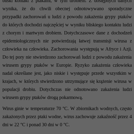
bliski kontakt z ptakami, w tym drobiem. Z dostępnych danych
wynika, że do chwili obecnej odnotowywano sporadyczne
przypadki zachorowań u ludzi z powodu zakażenia grypy ptaków
do których dochodzi najczęściej w wyniku bliskiego kontaktu ludzi
z chorym i martwym drobiem. Dotychczasowe dane z dochodzeń
epidemiologicznych nie potwierdzają łatwej transmisji wirusa z
człowieka na człowieka. Zachorowania występują w Afryce i Azji.
Do tej pory nie stwierdzono zachorowań ludzi z powodu zakażenia
wirusem grypy ptaków w Europie. Ryzyko zakażenia człowieka
nadal określane jest, jako niskie i występuje przede wszystkim w
krajach, w których stwierdzono utrzymujące się krążenie wirusa w
populacji drobiu. Dotychczas nie odnotowano zakażenia ludzi
wirusem grypy ptaków drogą pokarmową.
Wirus ginie w temperaturze 70 °C. W zbiornikach wodnych, często
zakażonych przez ptaki wodne, wirus zachowuje zakaźność przez 4
dni w 22 °C i ponad 30 dni w 0 °C.