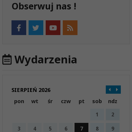
Obserwuj nas !
Wydarzenia
SIERPIEŃ 2026
pon
wt
śr
czw
pt
sob
ndz
1
2
3
4
5
6
7
8
9