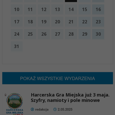
10
11
12
13
14
15
16
17
18
19
20
21
22
23
24
25
26
27
28
29
30
31
x
Nadchodzące wydarzenia:
Brak wydarzeń w tym okresie
POKAŻ WSZYSTKIE WYDARZENIA
Harcerska Gra Miejska już 3 maja.
Szyfry, namioty i pole minowe
redakcja
2.05.2025