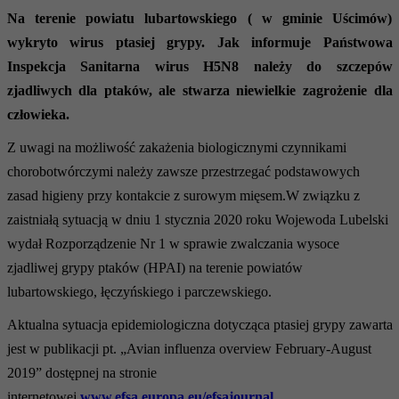
Na terenie powiatu lubartowskiego ( w gminie Uścimów)
wykryto wirus ptasiej grypy. Jak i
nformuje Państwowa
Inspekcja Sanitarna wirus H5N8 należy do szczepów
zjadliwych dla ptaków, ale stwarza niewielkie zagrożenie dla
człowieka.
Z uwagi na możliwość zakażenia biologicznymi czynnikami
chorobotwórczymi należy zawsze przestrzegać podstawowych
zasad higieny przy kontakcie z surowym mięsem.
W związku z
zaistniałą sytuacją w dniu 1 stycznia 2020 roku Wojewoda Lubelski
wydał Rozporządzenie Nr 1 w sprawie zwalczania wysoce
zjadliwej grypy ptaków (HPAI) na terenie powiatów
lubartowskiego, łęczyńskiego i parczewskiego.
Aktualna sytuacja epidemiologiczna dotycząca ptasiej grypy zawarta
jest w publikacji pt. „Avian influenza overview February-August
2019” dostępnej na stronie
internetowej
www.efsa.europa.eu/efsajournal
.