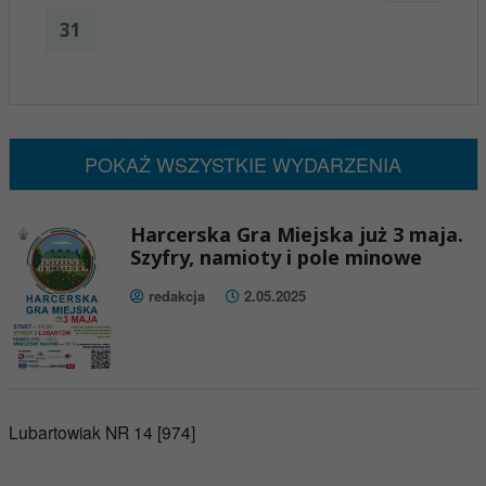
31
x
Nadchodzące wydarzenia:
Brak wydarzeń w tym okresie
POKAŻ WSZYSTKIE WYDARZENIA
Harcerska Gra Miejska już 3 maja.
Szyfry, namioty i pole minowe
redakcja
2.05.2025
Lubartowiak NR 14 [974]