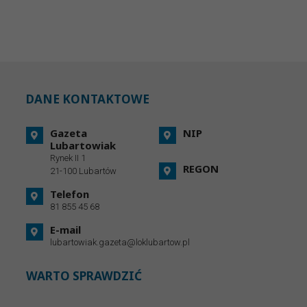
DANE KONTAKTOWE
Gazeta
NIP
Lubartowiak
Rynek II 1
REGON
21-100 Lubartów
Telefon
81 855 45 68
E-mail
lubartowiak.gazeta@loklubartow.pl
WARTO SPRAWDZIĆ