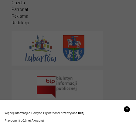
Gazeta
Patronat
Reklama
Redakcja
x
Więcej informacji o Polityce Prywatności przeczytasz
tutaj
Przypomnij później
Akceptuj
© 2022 LUBARTOWIAK
PROJEKT I WYKONANIE
ITLU.PL