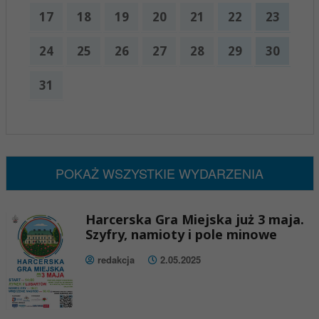
17
18
19
20
21
22
23
24
25
26
27
28
29
30
31
x
Nadchodzące wydarzenia:
Brak wydarzeń w tym okresie
POKAŻ WSZYSTKIE WYDARZENIA
Harcerska Gra Miejska już 3 maja.
Szyfry, namioty i pole minowe
redakcja
2.05.2025