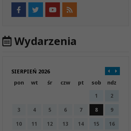
Wydarzenia
SIERPIEŃ 2026
pon
wt
śr
czw
pt
sob
ndz
1
2
3
4
5
6
7
8
9
10
11
12
13
14
15
16