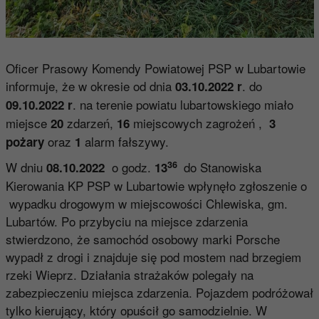
Oficer Prasowy Komendy Powiatowej PSP w Lubartowie
informuje, że w okresie od dnia
. do
03.10.2022 r
. na terenie powiatu lubartowskiego miało
09.10.2022 r
miejsce
zdarzeń,
miejscowych zagrożeń ,
20
16
3
oraz
alarm fałszywy.
pożary
1
36
W dniu
o godz.
do Stanowiska
08.10.2022
13
Kierowania KP PSP w Lubartowie wpłynęło zgłoszenie o
wypadku drogowym w miejscowości Chlewiska, gm.
Lubartów. Po przybyciu na miejsce zdarzenia
stwierdzono, że samochód osobowy marki Porsche
wypadł z drogi i znajduje się pod mostem nad brzegiem
rzeki Wieprz. Działania strażaków polegały na
zabezpieczeniu miejsca zdarzenia. Pojazdem podróżował
tylko kierujący, który opuścił go samodzielnie. W