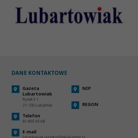
DANE KONTAKTOWE
Gazeta
NIP
Lubartowiak
Rynek II 1
REGON
21-100 Lubartów
Telefon
81 855 45 68
E-mail
lubartowiak.gazeta@loklubartow.pl