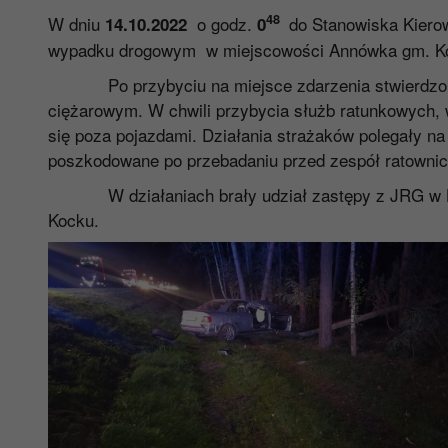
48
W dniu
o godz.
do Stanowiska Kiero
14.10.2022
0
wypadku drogowym w miejscowości Annówka gm. K
Po przybyciu na miejsce zdarzenia stwierdzono
ciężarowym. W chwili przybycia służb ratunkowych, 
się poza pojazdami. Działania strażaków polegały n
poszkodowane po przebadaniu przed zespół ratownic
W działaniach brały udział zastępy z JRG w Lu
Kocku.