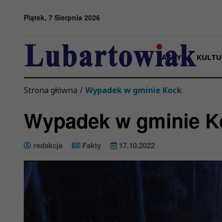
Przejdź do menu
Przejdź do stopki strony
Przejdź do głównej treści strony
Piątek, 7 Sierpnia 2026
FAKTY
KULTU
Strona główna
/
Wypadek w gminie Kock
Wypadek w gminie K
redakcja
Fakty
17.10.2022