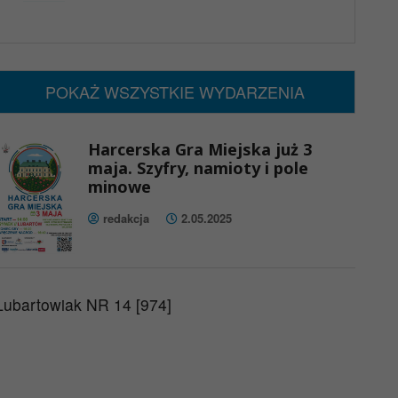
x
Nadchodzące wydarzenia:
Brak wydarzeń w tym okresie
POKAŻ WSZYSTKIE WYDARZENIA
Harcerska Gra Miejska już 3
maja. Szyfry, namioty i pole
minowe
redakcja
2.05.2025
Lubartowiak NR 14 [974]