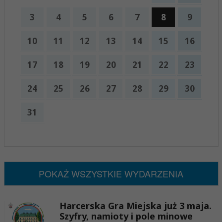
3
4
5
6
7
8
9
10
11
12
13
14
15
16
17
18
19
20
21
22
23
24
25
26
27
28
29
30
31
x
Nadchodzące wydarzenia:
Brak wydarzeń w tym okresie
POKAŻ WSZYSTKIE WYDARZENIA
Harcerska Gra Miejska już 3 maja.
Szyfry, namioty i pole minowe