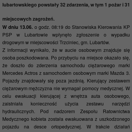
lubartowskiego powstały 32 zdarzenia, w tym 1 pożar i 31
miejscowych zagrożeń.
W dniu 13.06.
o godz. 08:19 do Stanowiska Kierowania KP
PSP w Lubartowie wpłynęło zgłoszenie o wypadku
drogowym w miejscowości Trzciniec, gm. Lubartów.
Z informacji wynikało, że w aucie osobowym znajduje się
osoba poszkodowana. Po przybyciu na miejsce okazało się,
że doszło do zderzenia samochodu ciężarowego marki
Mercedes Actros z samochodem osobowym marki Mazda 3.
Pojazdy znajdowały się poza jezdnią. Kierujący zestawem
ciężarowym mężczyzna nie wymagał pomocy medycznej. W
celu ewakuacji kierującej z wnętrza auta osobowego,
zaistniała konieczność użycia zestawu narzędzi
hydraulicznych. Pod nadzorem Zespołu Ratownictwa
Medycznego kobieta została ewakuowana z uszkodzonego
pojazdu na desce ortopedycznej. W trakcie działań