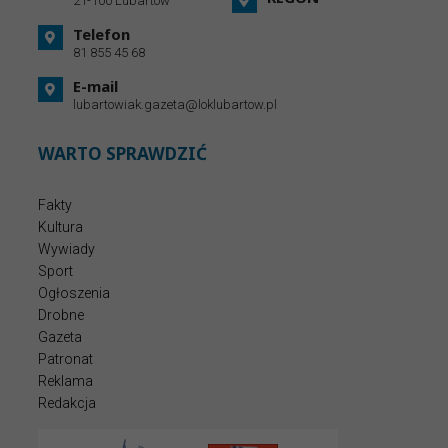
21-100 Lubartów
Telefon
81 855 45 68
E-mail
lubartowiak.gazeta@loklubartow.pl
WARTO SPRAWDZIĆ
Fakty
Kultura
Wywiady
Sport
Ogłoszenia
Drobne
Gazeta
Patronat
Reklama
Redakcja