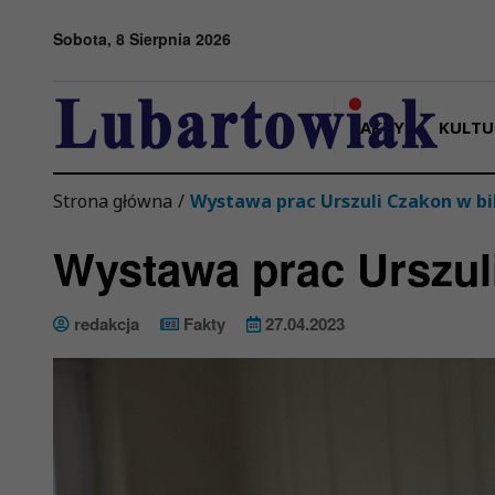
Przejdź do menu
Przejdź do stopki strony
Przejdź do głównej treści strony
Sobota, 8 Sierpnia 2026
FAKTY
KULTU
Strona główna
/
Wystawa prac Urszuli Czakon w bi
Wystawa prac Urszuli
redakcja
Fakty
27.04.2023