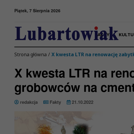
Przejdź do menu
Przejdź do stopki strony
Przejdź do głównej treści strony
Piątek, 7 Sierpnia 2026
FAKTY
KULTU
Strona główna
/
X kwesta LTR na renowację zaby
X kwesta LTR na ren
grobowców na cment
redakcja
Fakty
21.10.2022