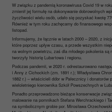
W związku z pandemią koronawirusa Covid 19 w rok
zmienił jej formułę na dokonywanie dobrowolnych wp
życzliwości wielu osób, udało się pozyskać kwotę 77
Również w tym roku zachęcamy do finansowego wspar
listopad.
Informujemy, że łącznie w latach 2000 – 2020, z in
które poprzez upływ czasu, a przede wszystkim niepow
na wolnym powietrzu, zaś dla młodego pokolenia są 
tworzyły historię Lubartowa i regionu.
Podczas pandemii, w 2020 r. odrestaurowano następu
i Anny z Cichockich (zm. 1891 r.); Władysława Chrom
1882 r.) – właścicieli dóbr w Pałecznicy i donatorów 
wieloletniego kierownika Szkół Powszechnych w Lubar
Ponadto przeprowadzono bieżące konserwacje związan
malowanie na pomnikach Stefana Werchrackiego i Ta
na symbolicznym grobie por. Mirosława Orzechowskie