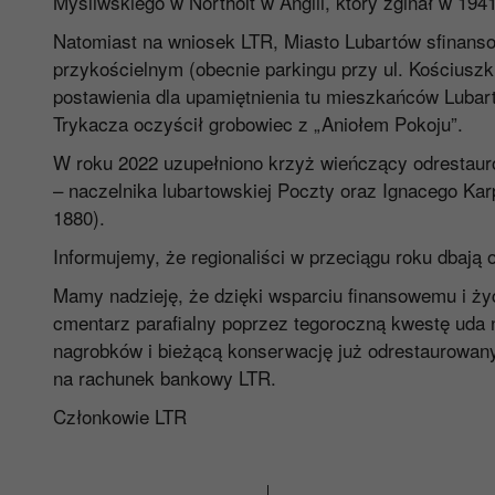
Myśliwskiego w Northolt w Anglii, który zginał w 19
Natomiast na wniosek LTR, Miasto Lubartów sfinans
przykościelnym (obecnie parkingu przy ul. Kościuszk
postawienia dla upamiętnienia tu mieszkańców Lub
Trykacza oczyścił grobowiec z „Aniołem Pokoju”.
W roku 2022 uzupełniono krzyż wieńczący odrestaur
– naczelnika lubartowskiej Poczty oraz Ignacego Kar
1880).
Informujemy, że regionaliści w przeciągu roku dbają
Mamy nadzieję, że dzięki wsparciu finansowemu i ży
cmentarz parafialny poprzez tegoroczną kwestę uda 
nagrobków i bieżącą konserwację już odrestaurowany
na rachunek bankowy LTR.
Członkowie LTR