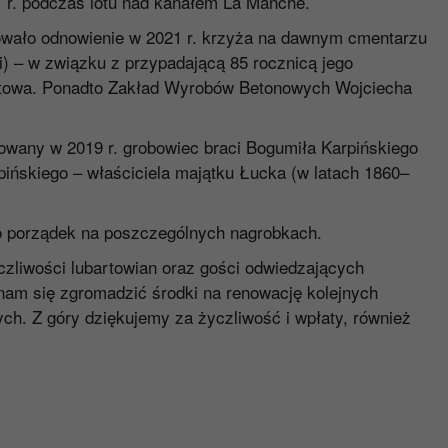
41 r. podczas lotu nad kanałem La Manche.
owało odnowienie w 2021 r. krzyża na dawnym cmentarzu
i) – w związku z przypadającą 85 rocznicą jego
artowa. Ponadto Zakład Wyrobów Betonowych Wojciecha
owany w 2019 r. grobowiec braci Bogumiła Karpińskiego
pińskiego – właściciela majątku Łucka (w latach 1860–
 o porządek na poszczególnych nagrobkach.
czliwości lubartowian oraz gości odwiedzających
nam się zgromadzić środki na renowację kolejnych
ch. Z góry dziękujemy za życzliwość i wpłaty, również