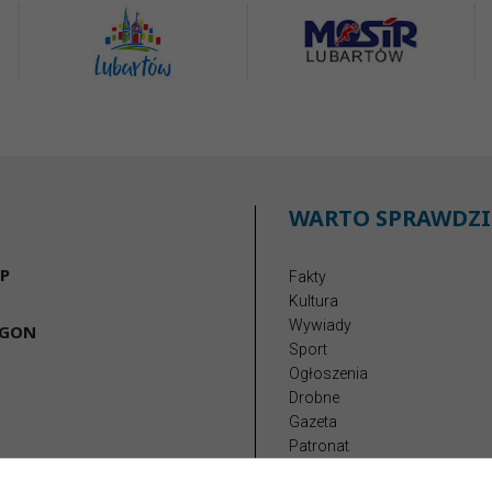
WARTO SPRAWDZI
P
Fakty
Kultura
Wywiady
EGON
Sport
Ogłoszenia
Drobne
Gazeta
Patronat
Reklama