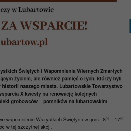
szystkich Świętych i Wspomnienia Wiernych Zmarłych
ającym życiem, ale również pamięć o tych, którzy byli
rty historii naszego miasta. Lubartowskie Towarzystwo
sparcia X kwesty na renowację kolejnych
opieki grobowców – pomników na lubartowskim
we wspomnienie Wszystkich Świętych w godz. 8ºº – 17ºº
c w tej szczytnej akcji.