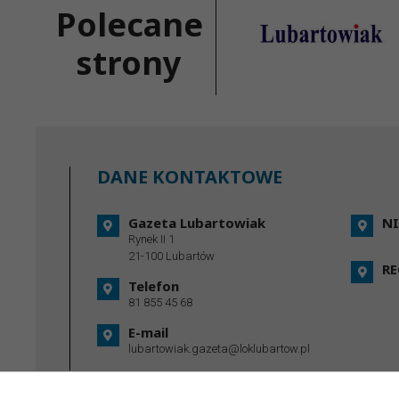
Polecane
strony
DANE KONTAKTOWE
Gazeta Lubartowiak
NI
Rynek II 1
21-100 Lubartów
R
Telefon
81 855 45 68
E-mail
lubartowiak.gazeta@loklubartow.pl