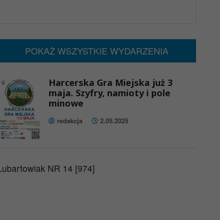
x
Nadchodzące wydarzenia:
Brak wydarzeń w tym okresie
POKAŻ WSZYSTKIE WYDARZENIA
Harcerska Gra Miejska już 3
maja. Szyfry, namioty i pole
minowe
redakcja
2.05.2025
Lubartowiak NR 14 [974]