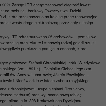
u 2021 Zarząd LTR chcąc zachować ciągłość kwest
łat na rachunek bankowy Towarzystwa. Dzięki
0 zł, którą przeznaczono na kolejne prace renowacyjne.
cia kwesty drogą elektroniczną przez cały miesiąc
icjatywy LTR odrestaurowano 25 grobowców – pomników,
tarzalną architekturę i stanowią rodzaj galerii sztuki
niewątpliwie przekazem pamięci o osobach, które
jące grobowce: Stefanii Chromińskiej, córki Władysława
ińskiego (zm. 1891 r.) i Dominika Cichockiego (zm.
parafii św. Anny w Lubartowie; Józefa Powiłajtisa –
towie i Niedźwiadzie w latach zaboru rosyjskiego.
e z drobniejszymi uzupełnieniami (liternictwo,
deusza Herburta) oraz wykonano nową tablicę
go, pilota m.in. 308 Krakowskiego Dywizjonu