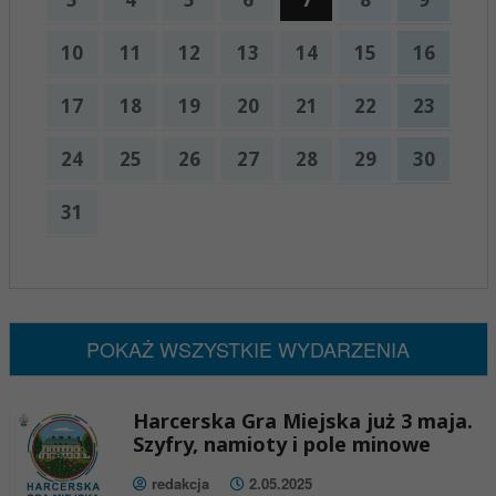
10
11
12
13
14
15
16
17
18
19
20
21
22
23
24
25
26
27
28
29
30
31
x
Nadchodzące wydarzenia:
Brak wydarzeń w tym okresie
POKAŻ WSZYSTKIE WYDARZENIA
Harcerska Gra Miejska już 3 maja.
Szyfry, namioty i pole minowe
redakcja
2.05.2025