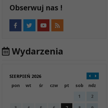
Obserwuj nas !
Wydarzenia
SIERPIEŃ 2026
pon
wt
śr
czw
pt
sob
ndz
1
2
3
4
5
6
7
8
9