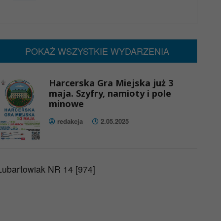
x
Nadchodzące wydarzenia:
Brak wydarzeń w tym okresie
POKAŻ WSZYSTKIE WYDARZENIA
Harcerska Gra Miejska już 3
maja. Szyfry, namioty i pole
minowe
redakcja
2.05.2025
Lubartowiak NR 14 [974]