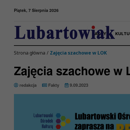
Przejdź do menu
Przejdź do stopki strony
Przejdź do głównej treści strony
Piątek, 7 Sierpnia 2026
FAKTY
KULTU
Strona główna
/
Zajęcia szachowe w LOK
Zajęcia szachowe w
redakcja
Fakty
9.09.2023