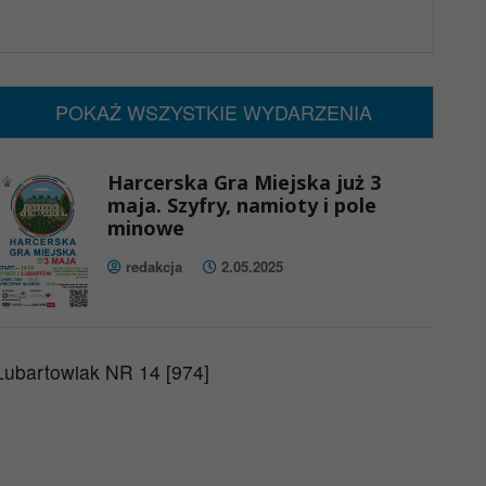
x
Nadchodzące wydarzenia:
Brak wydarzeń w tym okresie
POKAŻ WSZYSTKIE WYDARZENIA
Harcerska Gra Miejska już 3
maja. Szyfry, namioty i pole
minowe
redakcja
2.05.2025
Lubartowiak NR 14 [974]