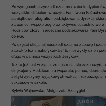
Po występach przyszedł czas na rozdanie dyplomów,
wszystkim dzieciom wręczyła Pani Iwona Kożuchowsk
pamiątkowe fotografie i podziękowania dyrekcji skie
za pomoc, współpracę oraz aktywne uczestnictwo w 
Rodziców złożyli serdeczne podziękowania Pani Dyre
opiekę.
Po części oficjalnej nadszedł czas na zabawę i szal
zabrakło też smakołyków.Był to niezwykły dzień pełe
długo w pamięci wszystkich Jeżyków.
Tak to już jest w życiu, że coś musi się zakończyć, 
dziękujemy Rodzicom za wsparcie, pomoc, dobre sło
Jeżyki życzymy wyjątkowych wakacji, rozpoczęcia na
sukcesów w szkole.
Sylwia Wojnowska, Małgorzata Szczygieł