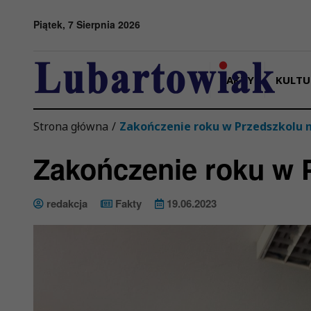
Przejdź do menu
Przejdź do stopki strony
Przejdź do głównej treści strony
Piątek, 7 Sierpnia 2026
FAKTY
KULTU
Strona główna
/
Zakończenie roku w Przedszkolu n
Zakończenie roku w 
redakcja
Fakty
19.06.2023