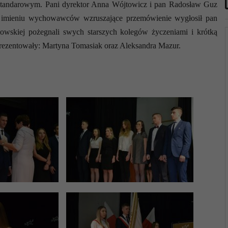
 sztandarowym. Pani dyrektor Anna Wójtowicz i pan Radosław Guz
W imieniu wychowawców wzruszające przemówienie wygłosił pan
iowskiej pożegnali swych starszych kolegów życzeniami i krótką
prezentowały: Martyna Tomasiak oraz Aleksandra Mazur.