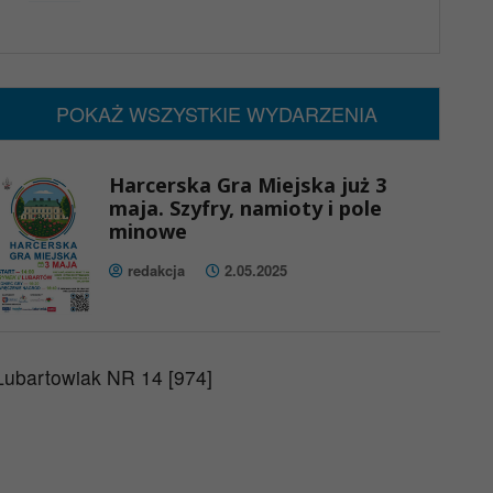
x
Nadchodzące wydarzenia:
Brak wydarzeń w tym okresie
POKAŻ WSZYSTKIE WYDARZENIA
Harcerska Gra Miejska już 3
maja. Szyfry, namioty i pole
minowe
redakcja
2.05.2025
Lubartowiak NR 14 [974]