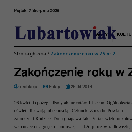
Przejdź do menu
Przejdź do stopki strony
Przejdź do głównej treści strony
Piątek, 7 Sierpnia 2026
FAKTY
KULTU
Strona główna
/
Zakończenie roku w ZS nr 2
Zakończenie roku w 
redakcja
Fakty
26.04.2019
26 kwietnia pożegnaliśmy abiturientów I Liceum Ogólnokszt
uświetnili swoją obecnością: Członek Zarządu Powiatu –
zaproszeni Rodzice. Dumą napawa fakt, że tak wielu uczniów
wspaniałe osiągnięcia sportowe, a także pracę w radiowęźl