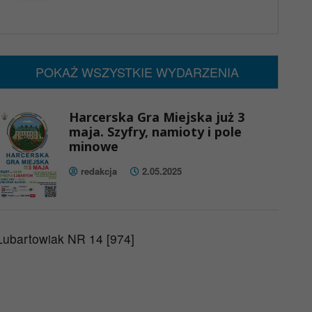
x
Nadchodzące wydarzenia:
Brak wydarzeń w tym okresie
POKAŻ WSZYSTKIE WYDARZENIA
Harcerska Gra Miejska już 3
maja. Szyfry, namioty i pole
minowe
redakcja
2.05.2025
Lubartowiak NR 14 [974]