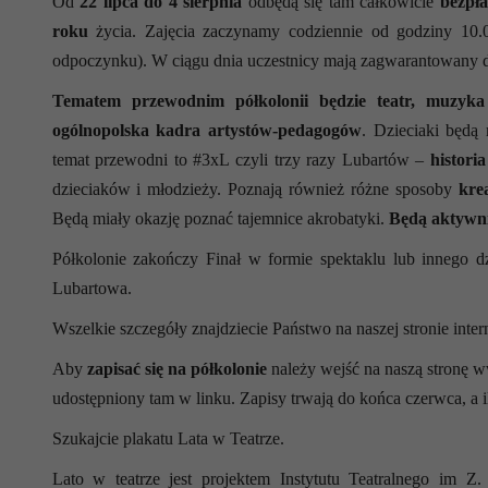
Od
22 lipca do 4 sierpnia
odbędą się tam całkowicie
bezpła
roku
życia. Zajęcia zaczynamy codziennie od godziny 10.0
odpoczynku). W ciągu dnia uczestnicy mają zagwarantowany
Tematem przewodnim półkolonii będzie teatr, muzyka
ogólnopolska kadra artystów-pedagogów
. Dzieciaki będą
temat przewodni to #3xL czyli trzy razy Lubartów –
histori
dzieciaków i młodzieży. Poznają również różne sposoby
kre
Będą miały okazję poznać tajemnice akrobatyki.
Będą aktywni
Półkolonie zakończy Finał w formie spektaklu lub innego dz
Lubartowa.
Wszelkie szczegóły znajdziecie Państwo na naszej stronie int
Aby
zapisać się na półkolonie
należy wejść na naszą stronę w
udostępniony tam w linku. Zapisy trwają do końca czerwca, a il
Szukajcie plakatu Lata w Teatrze.
Lato w teatrze jest projektem Instytutu Teatralnego im Z