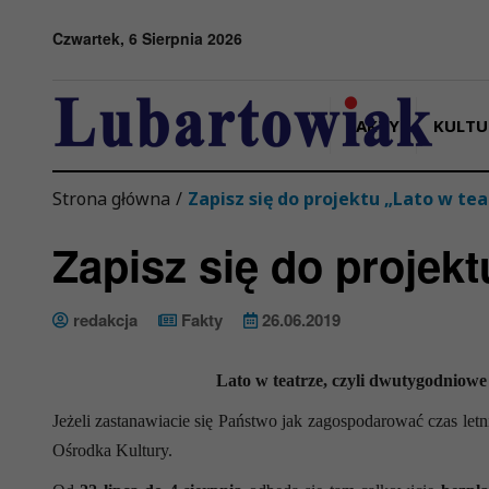
Przejdź do menu
Przejdź do stopki strony
Przejdź do głównej treści strony
Czwartek, 6 Sierpnia 2026
FAKTY
KULTU
Strona główna
/
Zapisz się do projektu „Lato w tea
Zapisz się do projekt
redakcja
Fakty
26.06.2019
Lato w teatrze, czyli dwutygodniowe 
Jeżeli zastanawiacie się Państwo jak zagospodarować czas le
Ośrodka Kultury.