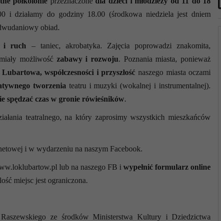
tne półkolonie
przeznaczone
dla dzieci i młodzieży od 11 do 18
0 i działamy do godziny 18.00 (środkowa niedziela jest dniem
 dwudaniowy obiad.
 i ruch
– taniec, akrobatyka. Zajęcia poprowadzi znakomita,
 miały możliwość
zabawy i rozwoju
. Poznania miasta, ponieważ
a Lubartowa, współczesności i przyszłość
naszego miasta oczami
atywnego tworzenia
teatru i muzyki (wokalnej i instrumentalnej).
e spędzać czas w gronie rówieśników
.
iałania teatralnego, na który zaprosimy wszystkich mieszkańców
ernetowej i w wydarzeniu na naszym Facebook.
ww.loklubartow.pl lub na naszego FB i
wypełnić formularz online
ość miejsc jest ograniczona.
. Raszewskiego ze środków Ministerstwa Kultury i Dziedzictwa