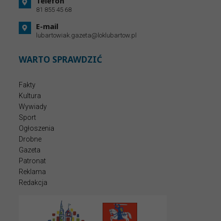
Telefon
81 855 45 68
E-mail
lubartowiak.gazeta@loklubartow.pl
WARTO SPRAWDZIĆ
Fakty
Kultura
Wywiady
Sport
Ogłoszenia
Drobne
Gazeta
Patronat
Reklama
Redakcja