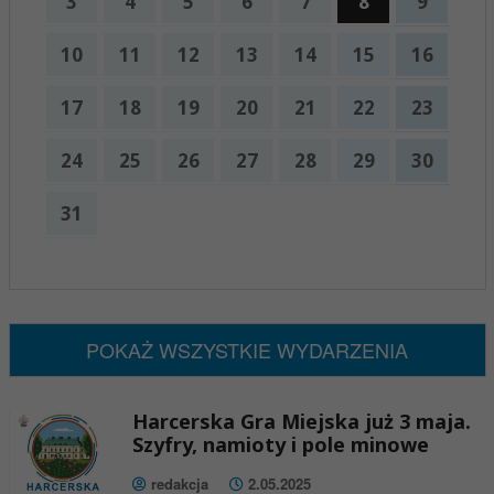
3
4
5
6
7
8
9
10
11
12
13
14
15
16
17
18
19
20
21
22
23
24
25
26
27
28
29
30
31
x
Nadchodzące wydarzenia:
Brak wydarzeń w tym okresie
POKAŻ WSZYSTKIE WYDARZENIA
Harcerska Gra Miejska już 3 maja.
Szyfry, namioty i pole minowe
redakcja
2.05.2025