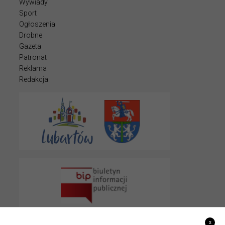
Wywiady
Sport
Ogłoszenia
Drobne
Gazeta
Patronat
Reklama
Redakcja
x