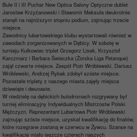
Bule II i III Puchar New Optica Salony Optyczne dublet
Jarosław Krzyżanowski i Sławomir Meksuła dwukrotnie
stanęli na najniższym stopniu podium, zajmując trzecie
miejsce.
Zawodnicy lubartowskiego klubu wystartowali również w
zawodach zorganizowanych w Dębicy. W sobotę w
turnieju Kulkowiec triplet Grzegorz Lisek, Krzysztof
Karczmarz i Barbara Świeczka (Żorska Liga Petanque)
zajął czwarte miejsce. Zespół Piotr Wróblewski, Dariusz
Wróblewski, Andrzej Rybak zdobył szóste miejsce.
Pozostałe triplety z naszego miasta zajęły miejsca
dziewiąte i dwunaste.
W niedzielę na dębickich bulodromach rozgrywany był
turniej eliminacyjny Indywidualnych Mistrzostw Polski
Mężczyzn. Reprezentant Lubartowa Piotr Wróblewski
zajmując szóste miejsce, uzyskał kwalifikację do finałów,
które rozegrane zostaną w czerwcu w Żywcu. Szanse na
kwalifikację miało jeszcze czterech naszych