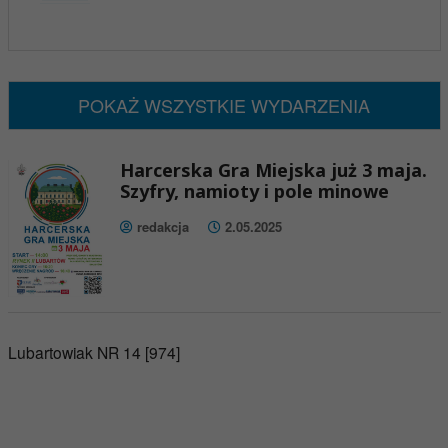
x
Nadchodzące wydarzenia:
Brak wydarzeń w tym okresie
POKAŻ WSZYSTKIE WYDARZENIA
Harcerska Gra Miejska już 3 maja.
Szyfry, namioty i pole minowe
redakcja
2.05.2025
Lubartowiak NR 14 [974]