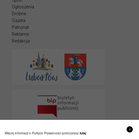
Sport
Ogłoszenia
Drobne
Gazeta
Patronat
Reklama
Redakcja
x
Więcej informacji o Polityce Prywatności przeczytasz
tutaj