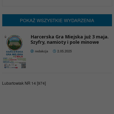
x
Nadchodzące wydarzenia:
Brak wydarzeń w tym okresie
POKAŻ WSZYSTKIE WYDARZENIA
Harcerska Gra Miejska już 3 maja.
Szyfry, namioty i pole minowe
redakcja
2.05.2025
Lubartowiak NR 14 [974]