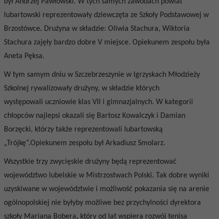
był Andrzej Pawłowski. W tych samych zawodach powiat
lubartowski reprezentowały dziewczęta ze
Szkoły Podstawowej w
Brzostówce
.
Drużyna w składzie:
Oliwia Stachura, Wiktoria
Stachura
zajęły bardzo dobre V miejsce. Opiekunem zespołu była
Aneta Pęksa.
W tym samym dniu w Szczebrzeszynie w Igrzyskach Młodzieży
Szkolnej rywalizowały drużyny, w składzie których
występowali uczniowie klas VII i gimnazjalnych. W kategorii
chłopców najlepsi okazali się
Bartosz Kowalczyk i
Damian
Borzęcki
, którzy także reprezentowali lubartowską
„Trójkę”.Opiekunem zespołu był Arkadiusz Smolarz.
Wszystkie trzy zwycięskie drużyny
będą
reprezentować
województwo lubelskie w Mistrzostwach Polski. Tak dobre wyniki
uzyskiwane w województwie i możliwość pokazania się na arenie
ogólnopolskiej nie byłyby możliwe bez przychylności dyrektora
szkoły
Mariana Bobera
,
który od lat wspiera rozwój tenisa