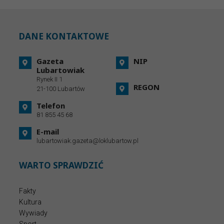
DANE KONTAKTOWE
Gazeta
NIP
Lubartowiak
Rynek II 1
REGON
21-100 Lubartów
Telefon
81 855 45 68
E-mail
lubartowiak.gazeta@loklubartow.pl
WARTO SPRAWDZIĆ
Fakty
Kultura
Wywiady