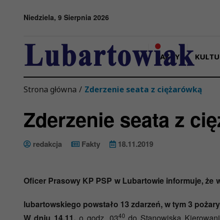
Przejdź do menu
Przejdź do stopki strony
Przejdź do głównej treści strony
Niedziela, 9 Sierpnia 2026
FAKTY
KULTU
Strona główna
/
Zderzenie seata z ciężarówką
Zderzenie seata z ci
redakcja
Fakty
18.11.2019
Oficer Prasowy KP PSP w Lubartowie informuje, że 
lubartowskiego powstało
13
zdarzeń
,
w tym
3
pożary
40
W dniu 14.11.
o godz. 03
do Stanowiska Kierowan