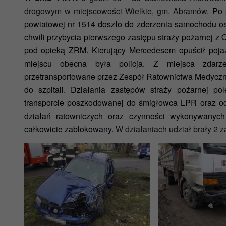
drogowym w miejscowości Wielkie, gm. Abramów.
Po 
powiatowej nr 1514 doszło do zderzenia samochodu 
chwili przybycia pierwszego zastępu straży pożarnej 
pod opieką ZRM. Kierujący Mercedesem opuścił poja
miejscu obecna była policja. Z miejsca zdarz
przetransportowane przez Zespół Ratownictwa Medycz
do szpitali. Działania zastępów straży pożarnej p
transporcie poszkodowanej do śmigłowca LPR oraz odł
działań ratowniczych oraz czynności wykonywanych
całkowicie zablokowany.
W działaniach udział brały 2