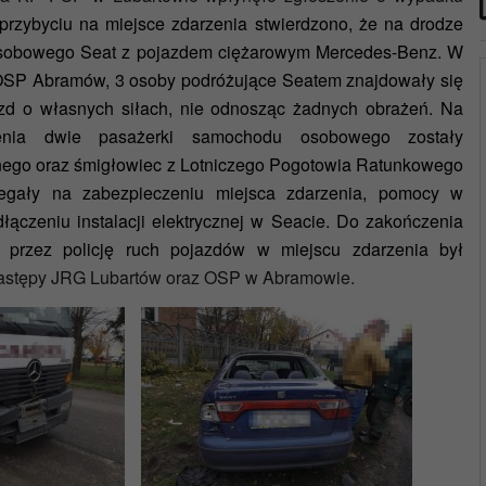
przybyciu na miejsce zdarzenia stwierdzono, że na drodze
osobowego Seat z pojazdem ciężarowym Mercedes-Benz. W
z OSP Abramów, 3 osoby podróżujące Seatem znajdowały się
zd o własnych siłach, nie odnosząc żadnych obrażeń. Na
enia dwie pasażerki samochodu osobowego zostały
nego oraz śmigłowiec z Lotniczego Pogotowia Ratunkowego
olegały na zabezpieczeniu miejsca zdarzenia, pomocy w
ączeniu instalacji elektrycznej w Seacie. Do zakończenia
 przez policję ruch pojazdów w miejscu zdarzenia był
 zastępy JRG Lubartów oraz OSP w Abramowie.