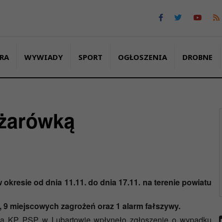
RA
WYWIADY
SPORT
OGŁOSZENIA
DROBNE
ężarówką
w okresie od dnia
11.11.
do dnia
17.11.
na terenie powiatu
,
9
miejscowych zagrożeń oraz
1
alarm fałszywy.
ia KP PSP w Lubartowie wpłynęło zgłoszenie o wypadku