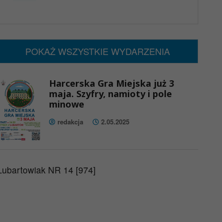
x
Nadchodzące wydarzenia:
Brak wydarzeń w tym okresie
POKAŻ WSZYSTKIE WYDARZENIA
Harcerska Gra Miejska już 3
maja. Szyfry, namioty i pole
minowe
redakcja
2.05.2025
Lubartowiak NR 14 [974]