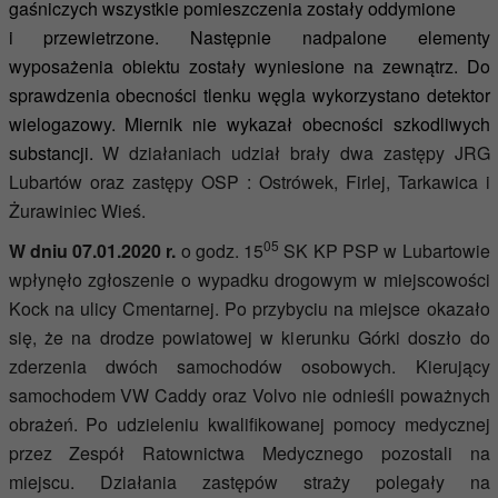
gaśniczych wszystkie pomieszczenia zostały oddymione
i przewietrzone. Następnie nadpalone elementy
wyposażenia obiektu zostały wyniesione na zewnątrz. Do
sprawdzenia obecności tlenku węgla wykorzystano detektor
wielogazowy. Miernik nie wykazał obecności szkodliwych
substancji.
W działaniach udział brały dwa zastępy JRG
Lubartów oraz zastępy OSP : Ostrówek, Firlej, Tarkawica i
Żurawiniec Wieś.
05
W dniu 07.01.2020 r.
o godz. 15
SK KP PSP w Lubartowie
wpłynęło zgłoszenie o wypadku drogowym w miejscowości
Kock na ulicy Cmentarnej.
Po przybyciu na miejsce okazało
się, że na drodze powiatowej w kierunku Górki doszło do
zderzenia dwóch samochodów osobowych. Kierujący
samochodem VW Caddy oraz Volvo nie odnieśli poważnych
obrażeń. Po udzieleniu kwalifikowanej pomocy medycznej
przez Zespół Ratownictwa Medycznego pozostali na
miejscu. Działania zastępów straży polegały na