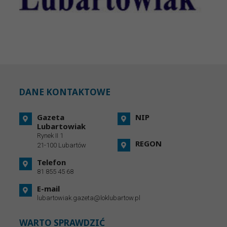
DANE KONTAKTOWE
Gazeta
NIP
Lubartowiak
Rynek II 1
REGON
21-100 Lubartów
Telefon
81 855 45 68
E-mail
lubartowiak.gazeta@loklubartow.pl
WARTO SPRAWDZIĆ