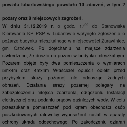
powiatu lubartowskiego powstało
10
zdarzeń
,
w tym
2
pożary oraz
8
miejscowych zagrożeń.
09
W dniu 31.12.2019 r.
o godz. 17
do Stanowiska
Kierowania KP PSP w Lubartowie wpłynęło zgłoszenie o
pożarze budynku mieszkalnego w miejscowości Żurawiniec,
gm. Ostrówek.
Po dojechaniu na miejsce zdarzenia
stwierdzono, że doszło do pożaru w budynku mieszkalnym.
Pożarem objęte były dwa pomieszczenia o wymiarach
5mx4m oraz 4mx4m Właściciel opuścił obiekt przed
przybyciem straży pożarnej nie odnosząc żadnych
obrażeń.
Działania straży pożarnej polegały na
zabezpieczeniu miejsca zdarzenia, odłączeniu instalacji
elektrycznej oraz podaniu prądów gaśniczych wody. W celu
przeszukania pomieszczeń pod kątem obecności osób
poszkodowanych ratownicy wyposażeni zostali w aparaty
ochrony układu oddechowego.
Po zakończeniu działań