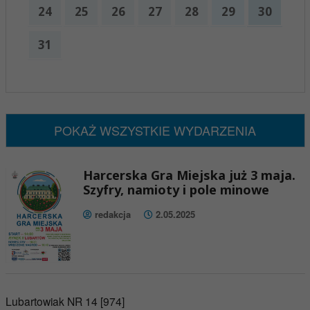
24
25
26
27
28
29
30
31
x
Nadchodzące wydarzenia:
Brak wydarzeń w tym okresie
POKAŻ WSZYSTKIE WYDARZENIA
Harcerska Gra Miejska już 3 maja.
Szyfry, namioty i pole minowe
redakcja
2.05.2025
Lubartowiak NR 14 [974]