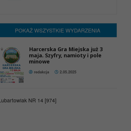
x
Nadchodzące wydarzenia:
Brak wydarzeń w tym okresie
POKAŻ WSZYSTKIE WYDARZENIA
Harcerska Gra Miejska już 3
maja. Szyfry, namioty i pole
minowe
redakcja
2.05.2025
Lubartowiak NR 14 [974]