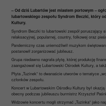
– Od dziś Lubartów jest miastem portowym – ogło
lubartowskiego zespołu
Syndrom Beczki
, który 
Kultury.
Syndrom Beczki to lubartowski zespół poruszający się
relaksacyjnej, popularnej, country, folkowej oraz pieś
Pandemiczny czas uniemożliwił muzykom świętowanie 
postanowił zorganizować jubileusz.
Grupa niedawno nagrała płytę, której produkcję fin
zaangażował się Lubartowski Ośrodek Kultury, a tak
Płyta „Tuzinek” to dwanaście utworów o tematyce „wo
członków zespołu.
Koncert w Lubartowskim Ośrodku Kultury był okazją 
obecny podczas jubileuszu burmistrz Krzysztof Paś
Widzowie koncertu mogli otrzymać „Tuzinka” jako nag