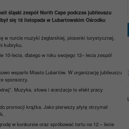
sił śląski zespół North Cape podczas jubileuszu
odbył się 18 listopada w Lubartowskim Ośrodku
 w nurcie muzyki żeglarskiej, piosenki turystycznej,
ni kubryku.
10-lecia, dlatego w roku swojego 12– lecia zespół
ansowo wsparło
Miasto Lubartów
. W organizację jubileuszu
że sponsorzy.
dnej”. Muzyka, słowa i aranżacje to efekt pracy
do promocji krążka. Jako pierwszy płytę otrzymał
nik.
rodę w konkursie oraz spróbować tortu na 12 – lecie