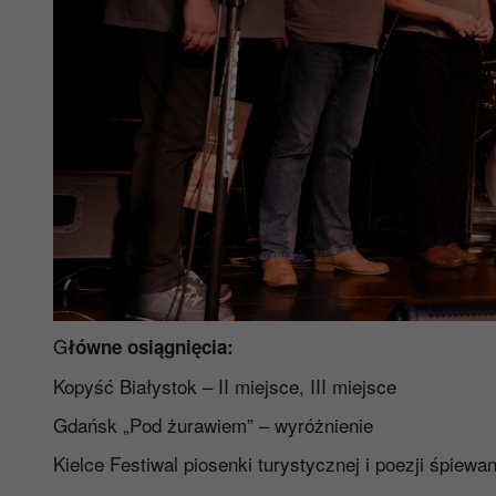
G
łówne osiągnięcia:
Kopyść Białystok – II miejsce, III miejsce
Gdańsk „Pod żurawiem” – wyróżnienie
Kielce Festiwal piosenki turystycznej i poezji śpiewan