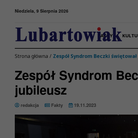
Przejdź do menu
Przejdź do stopki strony
Przejdź do głównej treści strony
Niedziela, 9 Sierpnia 2026
FAKTY
KULTU
Strona główna
/
Zespół Syndrom Beczki świętował 
Zespół Syndrom Becz
jubileusz
redakcja
Fakty
19.11.2023