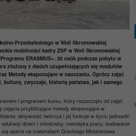
zkolno-Przedszkolnego w Woli Skromowskiej
eckie mobilności kadry ZSP w Woli Skromowskiej
h Programu ERASMUS+. 20 osób podczas pobytu w
kurs złożony z dwóch uzupełniających się modułów
raz Metody eksponujące w nauczaniu. Oprócz zajęć
 kulturę, zwyczaje, historię państwa, jak i samego
gramem i programem kursu, który rozpoczęto od zajęć
 zajęcia przybliżające metody eksponujące w
ienia: aktywność twórcza i jej funkcje w życiu jednostki
 w edukacji dzieci i młodzieży; metodyka pracy; budowanie
ia się oparte na materiałach Greckiego Ministerstwa