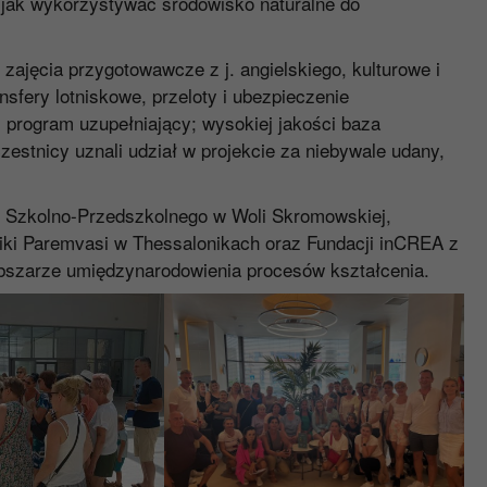
i jak wykorzystywać środowisko naturalne do
zajęcia przygotowawcze z j. angielskiego, kulturowe i
sfery lotniskowe, przeloty i ubezpieczenie
 program uzupełniający; wysokiej jakości baza
estnicy uznali udział w projekcie za niebywale udany,
u Szkolno-Przedszkolnego w Woli Skromowskiej,
iki Paremvasi w Thessalonikach oraz Fundacji inCREA z
 obszarze umiędzynarodowienia procesów kształcenia.