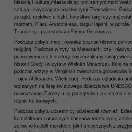
historią i kulturą miasta dając tym samym możliwość 
sztuką i zwyczajami codziennymi Thessalonik. Podc
zakątki, urokliwe uliczki, hałaśliwe targi czy majes
morzem, Placu Arystotelesa, targu Kapani, w porcie.
Triumfalny i pozostałości Pałacu Galeriusza.
Podczas pobytu mogli również poznać historię północn
religijną. Podczas wizyty na Meteorach, czyli nieby
pobudowane są klasztory poszerzaliśmy swoją wiedzę 
historii Grecji (wizyta w Wielkim Meteorze). Kolejna
podczas wizyty w Verginie i zwiedzania grobowców kr
– ojca Aleksandra Wielkiego). Podczas oglądania un
wpisanych na listę światowego dziedzictwa UNESCO u
nowoczesnej Europy u jej początków i jak istotna dla 
różnic kulturowych.
Podczas pobytu uczestnicy odwiedzali również Edess
kompleksem naturalnych basenów termalnych, a także
zarówno kąpieli morskich, jak i słonecznych z przyj