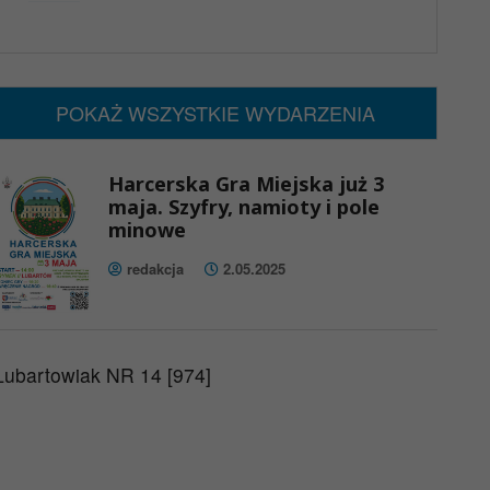
x
Nadchodzące wydarzenia:
Brak wydarzeń w tym okresie
POKAŻ WSZYSTKIE WYDARZENIA
Harcerska Gra Miejska już 3
maja. Szyfry, namioty i pole
minowe
redakcja
2.05.2025
Lubartowiak NR 14 [974]