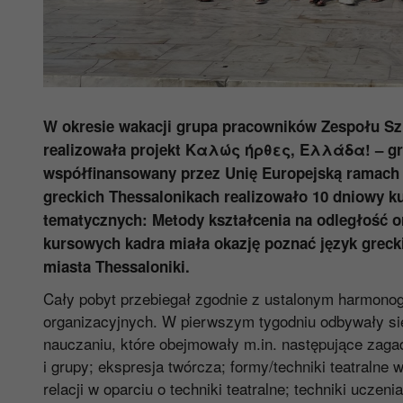
W okresie wakacji grupa pracowników Zespołu S
realizowała projekt Καλώς ήρθες, Ελλάδα! – gr
współfinansowany przez Unię Europejską ramac
greckich Thessalonikach realizowało 10 dniowy 
tematycznych: Metody kształcenia na odległość o
kursowych kadra miała okazję poznać język grecki,
miasta Thessaloniki.
Cały pobyt przebiegał zgodnie z ustalonym harmono
organizacyjnych. W pierwszym tygodniu odbywały się
nauczaniu, które obejmowały m.in. następujące zagadn
i grupy; ekspresja twórcza; formy/techniki teatralne
relacji w oparciu o techniki teatralne; techniki uczen