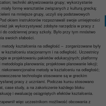
cation; techniki aktywizowania grupy; wykorzystanie
ia miały formę warsztatów związanych z kulturą grecką:
ieleni na mniejsze grupy, uczyli się podstawowych
Pod okiem instruktorów rozpoznawali swoje umiejętności
wnież jak wykorzystywać zdobyte narzędzia w pracy z
ci do codziennej pracy szkoły. Było przy tym mnóstwo
ia swoich słabości.
 metody kształcenia na odległość – zorganizowane były
j w kształceniu stacjonarnym i na odległość. Uczestnicy
ogie w projektowaniu pakietów edukacyjnych; platformy
 metodologia planowania; projektowe planowanie lekcji;
; niekonwencjonalne metody w kształceniu na odległość;
k nowoczesne technologie stosowane są w greckim
 wysłanej pracy z uczniami. Podczas kursu stosowano
at, case study, a na zakończenie każdego bloku
kusję i ewaluację osiągniętych efektów kształcenia.
zapewnił więc uczestnikom możliwość obcowania z