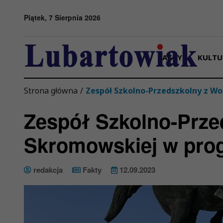
Przejdź do menu
Przejdź do stopki strony
Przejdź do głównej treści strony
Piątek, 7 Sierpnia 2026
FAKTY
KULTU
Strona główna
/
Zespół Szkolno-Przedszkolny z W
Zespół Szkolno-Prze
Skromowskiej w pro
redakcja
Fakty
12.09.2023