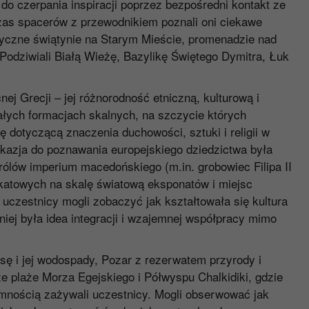
do czerpania inspiracji poprzez bezpośredni kontakt ze
zas spacerów z przewodnikiem poznali oni ciekawe
tatyczne świątynie na Starym Mieście, promenadzie nad
 Podziwiali Białą Wieżę, Bazylikę Świętego Dymitra, Łuk
ej Grecji – jej różnorodność etniczną, kulturową i
wałych formacjach skalnych, na szczycie których
dotyczącą znaczenia duchowości, sztuki i religii w
 okazja do poznawania europejskiego dziedzictwa była
ólów imperium macedońskiego (m.in. grobowiec Filipa II
ikatowych na skalę światową eksponatów i miejsc
czestnicy mogli zobaczyć jak kształtowała się kultura
niej była idea integracji i wzajemnej współpracy mimo
ę i jej wodospady, Pozar z rezerwatem przyrody i
 plaże Morza Egejskiego i Półwyspu Chalkidiki, gdzie
emnością zażywali uczestnicy. Mogli obserwować jak