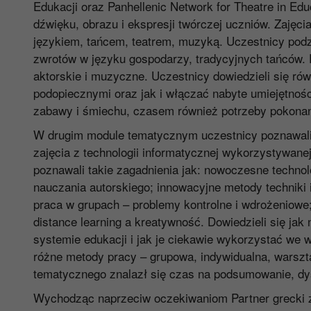
Edukacji oraz Panhellenic Network for Theatre in Edu
dźwięku, obrazu i ekspresji twórczej uczniów. Zajęc
językiem, tańcem, teatrem, muzyką. Uczestnicy podz
zwrotów w języku gospodarzy, tradycyjnych tańców. 
aktorskie i muzyczne. Uczestnicy dowiedzieli się ró
podopiecznymi oraz jak i włączać nabyte umiejętnoś
zabawy i śmiechu, czasem również potrzeby pokonan
W drugim module tematycznym uczestnicy poznawali
zajęcia z technologii informatycznej wykorzystywane
poznawali takie zagadnienia jak: nowoczesne technol
nauczania autorskiego; innowacyjne metody techniki i
praca w grupach – problemy kontrolne i wdrożeniowe
distance learning a kreatywność. Dowiedzieli się ja
systemie edukacji i jak je ciekawie wykorzystać we
różne metody pracy – grupowa, indywidualna, warszt
tematycznego znalazł się czas na podsumowanie, dys
Wychodząc naprzeciw oczekiwaniom Partner grecki 