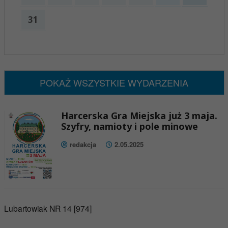
31
x
Nadchodzące wydarzenia:
Brak wydarzeń w tym okresie
POKAŻ WSZYSTKIE WYDARZENIA
Harcerska Gra Miejska już 3 maja.
Szyfry, namioty i pole minowe
redakcja
2.05.2025
Lubartowiak NR 14 [974]