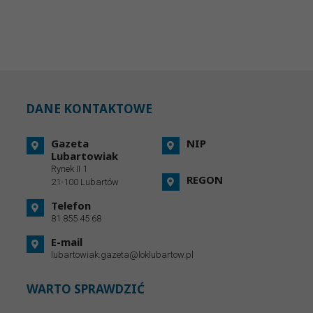
DANE KONTAKTOWE
Gazeta
NIP
Lubartowiak
Rynek II 1
REGON
21-100 Lubartów
Telefon
81 855 45 68
E-mail
lubartowiak.gazeta@loklubartow.pl
WARTO SPRAWDZIĆ