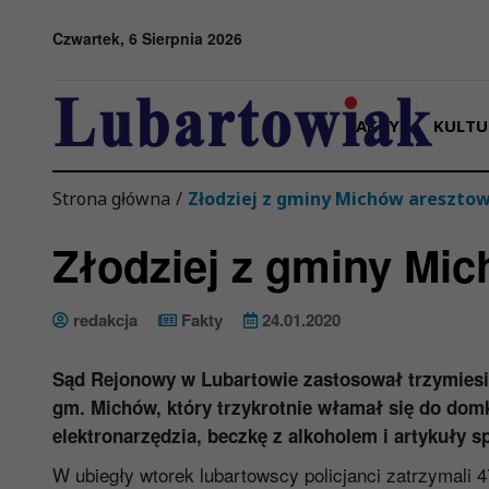
Przejdź do menu
Przejdź do stopki strony
Przejdź do głównej treści strony
Czwartek, 6 Sierpnia 2026
FAKTY
KULTU
Strona główna
/
Złodziej z gminy Michów areszto
Złodziej z gminy Mi
redakcja
Fakty
24.01.2020
Sąd Rejonowy w Lubartowie zastosował trzymiesi
gm. Michów, który trzykrotnie włamał się do dom
elektronarzędzia, beczkę z alkoholem i artykuły 
W ubiegły wtorek lubartowscy policjanci zatrzymali 