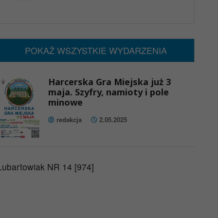
x
Nadchodzące wydarzenia:
Brak wydarzeń w tym okresie
POKAŻ WSZYSTKIE WYDARZENIA
Harcerska Gra Miejska już 3
maja. Szyfry, namioty i pole
minowe
redakcja
2.05.2025
Lubartowiak NR 14 [974]