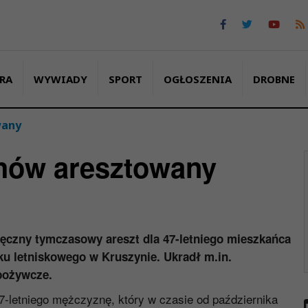
RA
WYWIADY
SPORT
OGŁOSZENIA
DROBNE
wany
chów aresztowany
ęczny tymczasowy areszt dla 47-letniego mieszkańca
ku letniskowego w Kruszynie. Ukradł m.in.
spożywcze.
47-letniego mężczyznę, który w czasie od października