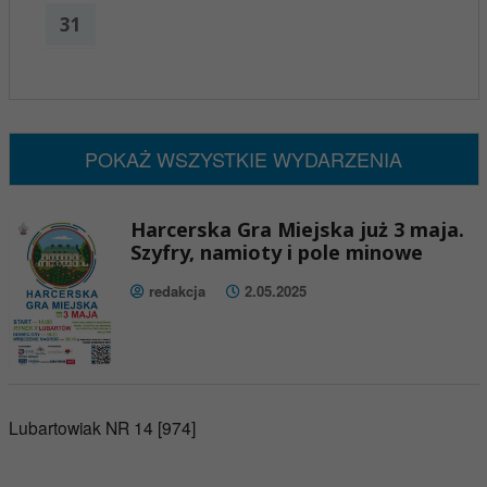
31
x
Nadchodzące wydarzenia:
Brak wydarzeń w tym okresie
POKAŻ WSZYSTKIE WYDARZENIA
Harcerska Gra Miejska już 3 maja.
Szyfry, namioty i pole minowe
redakcja
2.05.2025
Lubartowiak NR 14 [974]