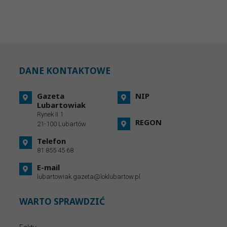
DANE KONTAKTOWE
Gazeta
NIP
Lubartowiak
Rynek II 1
REGON
21-100 Lubartów
Telefon
81 855 45 68
E-mail
lubartowiak.gazeta@loklubartow.pl
WARTO SPRAWDZIĆ