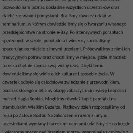
pozwoliło nam poznać dokładnie wszystkich uczestników oraz
dzielić się swoimi pomysłami. Braliśmy również udział w
seminarium, w którym dowiedzieliśmy się o tworzeniu własnego
przedsiębiorstwa na stronie e-Bay. Po intensywnych porankach
spędzonych w szkole, popołudnia i wieczory spędzaliśmy
spacerując po mieście z innymi uczniami. Próbowaliśmy z nimi ich
tradycyjnych potraw oraz chodziliśmy w miejsca, gdzie młodzież
turecka chętnie spędza swój wolny czas. Dzięki temu
dowiedzieliśmy się wiele o ich kulturze i sposobie życia. W
czwartek odbyło się całodniowe zwiedzanie z przewodnikiem,
podczas którego mieliśmy okazję zobaczyć m.in. wieżę Leandra i
meczet Hagia Sophia. Mogliśmy również kupić pamiątki na
stambulskim Wielkim Bazarze. Piątkowy dzień rozpoczęliśmy od
rejsu po Zatoce Bosfor. Na zakończenie razem z innymi
uczestnikami wymiany i tureckimi uczniami udaliśmy się na kręgle
i wieczorny spacer nad brzegiem morza- wspominają uczniowie z