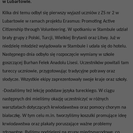
w Lubartowie.
Kilka dni temu odbył się pierwszy wyjazd uczniów z ZS nr 2 w
Lubartowie w ramach projektu Erasmus: Promoting Active
Citizenship through Volunteering. W spotkaniu w Stambule udział
brały grupy z Polski, Turcji, Wielkiej Brytanii oraz Litwy. Już w
niedzielę młodzież wylądowała w Stambule i udała się do hotelu.
Następnego dnia odbyło się rozpoczęcie wymiany w szkole
goszczącej Burhan Felek Anadolu Lisesi. Uczestników powitali tam
tureccy uczniowie, przygotowując tradycyjne potrawy oraz
słodycze. Wszystkie ekipy zaprezentowały swoje kraje oraz szkoły.
-Dostaliśmy też lekcję podstaw języka tureckiego. W ciągu
następnych dni mieliśmy okazję uczestniczyć w różnych
warsztatach dotyczących krwiodawstwa oraz pomocy chorym na
białaczkę. W tym celu m.in. tworzyliśmy koszulki promujące ideę
krwiodawstwa oraz plakaty poruszające ważne problemy
zdrowotne. Byliśmy podzieleni na grupy międzynarodowe, co