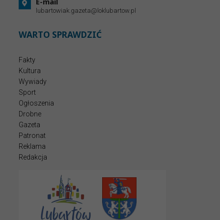
E-mail
lubartowiak.gazeta@loklubartow.pl
WARTO SPRAWDZIĆ
Fakty
Kultura
Wywiady
Sport
Ogłoszenia
Drobne
Gazeta
Patronat
Reklama
Redakcja