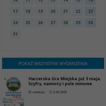
17
18
19
20
21
22
23
24
25
26
27
28
29
30
31
x
Nadchodzące wydarzenia:
Brak wydarzeń w tym okresie
POKAŻ WSZYSTKIE WYDARZENIA
Harcerska Gra Miejska już 3 maja.
Szyfry, namioty i pole minowe
redakcja
2.05.2025