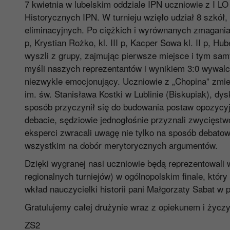
7 kwietnia w lubelskim oddziale IPN uczniowie z I LO 
Historycznych IPN. W turnieju wzięło udział 8 szkó
eliminacyjnych. Po ciężkich i wyrównanych zmaganiach
p, Krystian Rożko, kl. III p, Kacper Sowa kl. II p, Hu
wyszli z grupy, zajmując pierwsze miejsce i tym samym
myśli naszych reprezentantów i wynikiem 3:0 wywalczy
niezwykle emocjonujący. Uczniowie z „Chopina” zmie
im. św. Stanisława Kostki w Lublinie (Biskupiak), dy
sposób przyczynił się do budowania postaw opozycyj
debacie, sędziowie jednogłośnie przyznali zwycięstwo
eksperci zwracali uwagę nie tylko na sposób debatowa
wszystkim na dobór merytorycznych argumentów.
Dzięki wygranej nasi uczniowie będą reprezentowali 
regionalnych turniejów) w ogólnopolskim finale, któr
wkład nauczycielki historii pani Małgorzaty Sabat w 
Gratulujemy całej drużynie wraz z opiekunem i życ
ZS2