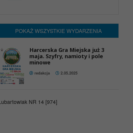
x
Nadchodzące wydarzenia:
Brak wydarzeń w tym okresie
POKAŻ WSZYSTKIE WYDARZENIA
Harcerska Gra Miejska już 3
maja. Szyfry, namioty i pole
minowe
redakcja
2.05.2025
Lubartowiak NR 14 [974]