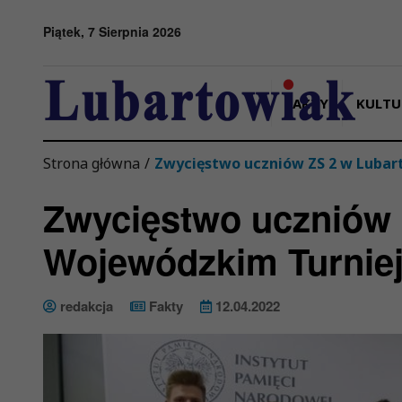
Przejdź do menu
Przejdź do stopki strony
Przejdź do głównej treści strony
Piątek, 7 Sierpnia 2026
FAKTY
KULTU
Strona główna
/
Zwycięstwo uczniów ZS 2 w Lubar
Zwycięstwo uczniów 
Wojewódzkim Turniej
redakcja
Fakty
12.04.2022