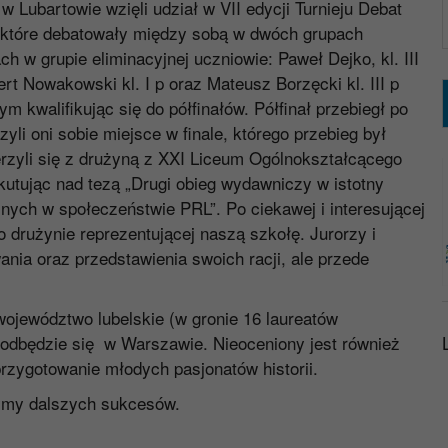
w Lubartowie wzięli udział w VII edycji Turnieju Debat
ł, które debatowały między sobą w dwóch grupach
 w grupie eliminacyjnej uczniowie: Paweł Dejko, kl. III
bert Nowakowski kl. I p oraz Mateusz Borzęcki kl. III p
 kwalifikując się do półfinałów. Półfinał przebiegł po
li oni sobie miejsce w finale, którego przebieg był
rzyli się z drużyną z XXI Liceum Ogólnokształcącego
skutując nad tezą „Drugi obieg wydawniczy w istotny
nych w społeczeństwie PRL”. Po ciekawej i interesującej
 drużynie reprezentującej naszą szkołę. Jurorzy i
nia oraz przedstawienia swoich racji, ale przede
województwo lubelskie (w gronie 16 laureatów
y odbędzie się w Warszawie. Nieoceniony jest również
przygotowanie młodych pasjonatów historii.
zymy dalszych sukcesów.