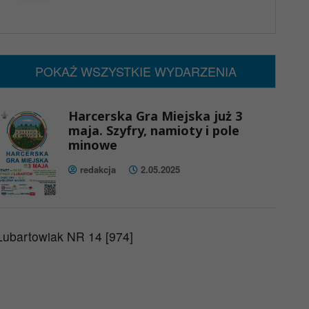
x
Nadchodzące wydarzenia:
Brak wydarzeń w tym okresie
POKAŻ WSZYSTKIE WYDARZENIA
Harcerska Gra Miejska już 3
maja. Szyfry, namioty i pole
minowe
redakcja
2.05.2025
Lubartowiak NR 14 [974]