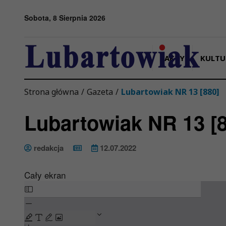
Przejdź do menu
Przejdź do stopki strony
Przejdź do głównej treści strony
Sobota, 8 Sierpnia 2026
FAKTY
KULTU
Strona główna
/
Gazeta
/
Lubartowiak NR 13 [880]
Lubartowiak NR 13 [
redakcja
12.07.2022
Cały ekran
Skip
to
PDF
content