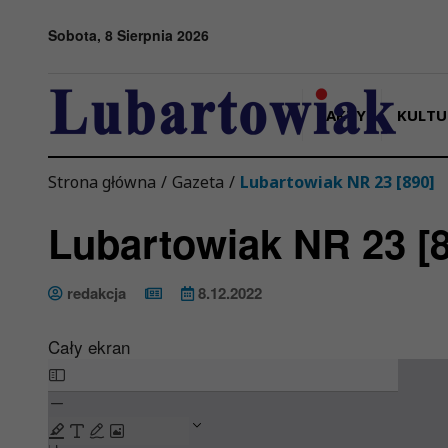
Przejdź do menu
Przejdź do stopki strony
Przejdź do głównej treści strony
Sobota, 8 Sierpnia 2026
FAKTY
KULTU
Strona główna
/
Gazeta
/
Lubartowiak NR 23 [890]
Lubartowiak NR 23 [
redakcja
8.12.2022
Cały ekran
Skip
to
PDF
content