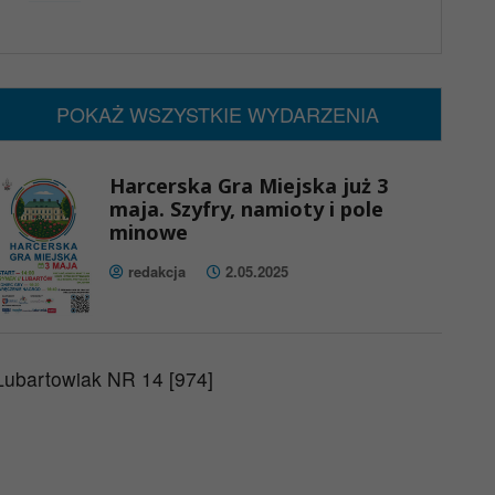
x
Nadchodzące wydarzenia:
Brak wydarzeń w tym okresie
POKAŻ WSZYSTKIE WYDARZENIA
Harcerska Gra Miejska już 3
maja. Szyfry, namioty i pole
minowe
redakcja
2.05.2025
Lubartowiak NR 14 [974]