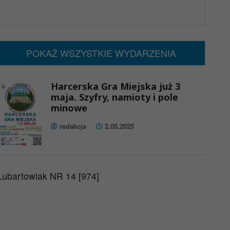
x
Nadchodzące wydarzenia:
Brak wydarzeń w tym okresie
POKAŻ WSZYSTKIE WYDARZENIA
Harcerska Gra Miejska już 3
maja. Szyfry, namioty i pole
minowe
redakcja
2.05.2025
Lubartowiak NR 14 [974]