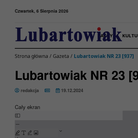
Przejdź do menu
Przejdź do stopki strony
Przejdź do głównej treści strony
Czwartek, 6 Sierpnia 2026
FAKTY
KULTU
Strona główna
/
Gazeta
/
Lubartowiak NR 23 [937]
Lubartowiak NR 23 [
redakcja
19.12.2024
Cały ekran
Skip
to
PDF
content