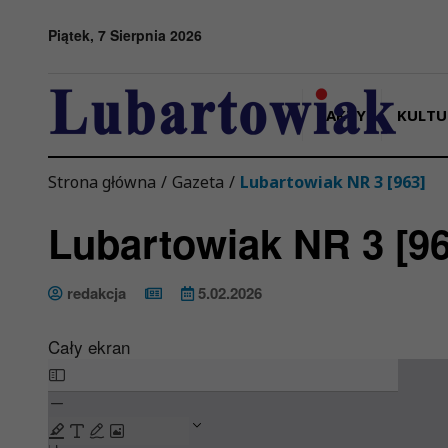
Przejdź do menu
Przejdź do stopki strony
Przejdź do głównej treści strony
Piątek, 7 Sierpnia 2026
FAKTY
KULTU
Strona główna
/
Gazeta
/
Lubartowiak NR 3 [963]
Lubartowiak NR 3 [96
redakcja
5.02.2026
Cały ekran
Skip
to
PDF
content