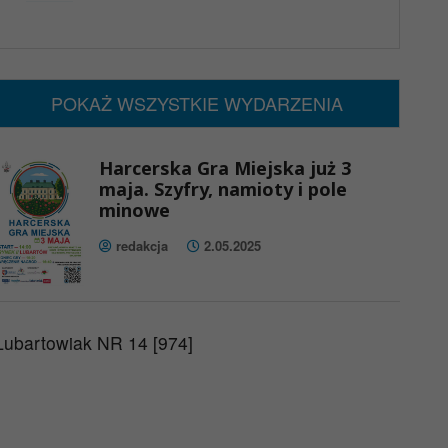
x
Nadchodzące wydarzenia:
Brak wydarzeń w tym okresie
POKAŻ WSZYSTKIE WYDARZENIA
Harcerska Gra Miejska już 3
maja. Szyfry, namioty i pole
minowe
redakcja
2.05.2025
Lubartowiak NR 14 [974]