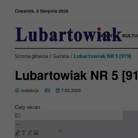
Przejdź do menu
Przejdź do stopki strony
Przejdź do głównej treści strony
Czwartek, 6 Sierpnia 2026
FAKTY
KULTU
Strona główna
/
Gazeta
/
Lubartowiak NR 5 [919]
Lubartowiak NR 5 [91
redakcja
7.03.2024
Cały ekran
Skip
to
PDF
content