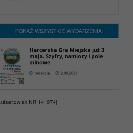
x
Nadchodzące wydarzenia:
Brak wydarzeń w tym okresie
POKAŻ WSZYSTKIE WYDARZENIA
Harcerska Gra Miejska już 3
maja. Szyfry, namioty i pole
minowe
redakcja
2.05.2025
Lubartowiak NR 14 [974]